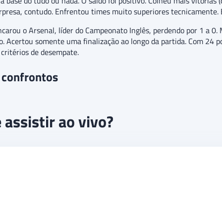
 base do tudo ou nada. O saldo foi positivo. Colheu mais vitórias (
presa, contudo. Enfrentou times muito superiores tecnicamente. E
carou o Arsenal, líder do Campeonato Inglês, perdendo por 1 a 0.
 Acertou somente uma finalização ao longo da partida. Com 24 pont
critérios de desempate.
s confrontos
assistir ao vivo?