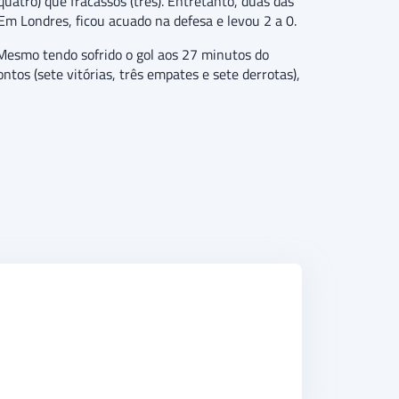
quatro) que fracassos (três). Entretanto, duas das
m Londres, ficou acuado na defesa e levou 2 a 0.
 Mesmo tendo sofrido o gol aos 27 minutos do
os (sete vitórias, três empates e sete derrotas),