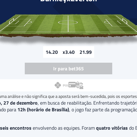
4.20
3.40
1.99
Ir para bet365
uma análise e não significa que a aposta será bem-sucedida, pois os esportes
, 27 de dezembro
, em busca de reabilitação. Enfrentando trajetór
cado para
12h (horário de Brasília)
, o jogo faz parte da programaçã
seis encontros
envolvendo as equipes. Foram
quatro vitórias
do E