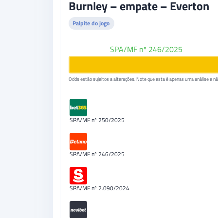
Burnley – empate – Everton
Palpite do jogo
Betano
SPA/MF nº 246/2025
Odds estão sujeitos a alterações. Note que esta é apenas uma análise e não
SPA/MF nº 250/2025
SPA/MF nº 246/2025
SPA/MF nº 2.090/2024