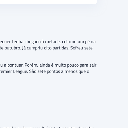
sequer tenha chegado à metade, colocou um pé na
 outubro. Já cumpriu oito partidas. Sofreu sete
u a pontuar. Porém, ainda é muito pouco para sair
Premier League. São sete pontos a menos que o