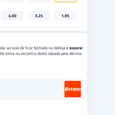
4.00
3.25
1.95
 dar ao luxo de ficar fechado na defesa e
esperar
pite extra no encontro deste sábado pela décima