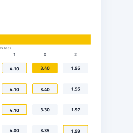
25 10:57
1
X
2
3.40
1.95
4.10
1.95
4.10
3.40
3.30
1.97
4.10
4.00
3.35
1.99