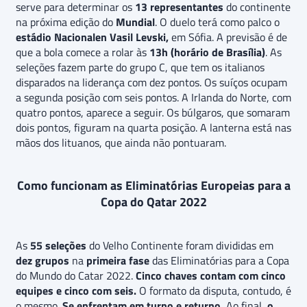
serve para determinar os
13 representantes
do continente
na próxima edição do
Mundial
. O duelo terá como palco o
estádio Nacionalen Vasil Levski,
em Sófia. A previsão é de
que a bola comece a rolar às
13h (horário de Brasília)
. As
seleções fazem parte do grupo C, que tem os italianos
disparados na liderança com dez pontos. Os suíços ocupam
a segunda posição com seis pontos. A Irlanda do Norte, com
quatro pontos, aparece a seguir. Os búlgaros, que somaram
dois pontos, figuram na quarta posição. A lanterna está nas
mãos dos lituanos, que ainda não pontuaram.
Como funcionam as Eliminatórias Europeias para a
Copa do Qatar 2022
As
55 seleções
do Velho Continente foram divididas em
dez grupos
na
primeira fase
das Eliminatórias para a Copa
do Mundo do Catar 2022.
Cinco chaves contam com cinco
equipes e cinco com seis.
O formato da disputa, contudo, é
o mesmo.
Se enfrentam em turno e returno.
Ao final,
o