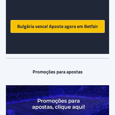
Prognóstico e palpite final para Bulgária x Lituânia:
Bulgária vence! Aposte agora em
Betfair
Promoções para apostas