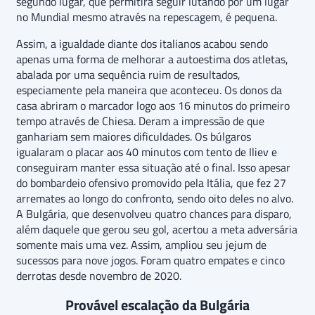
segundo lugar, que permitira seguir lutando por um lugar
no Mundial mesmo através na repescagem, é pequena.
Assim, a igualdade diante dos italianos acabou sendo
apenas uma forma de melhorar a autoestima dos atletas,
abalada por uma sequência ruim de resultados,
especiamente pela maneira que aconteceu. Os donos da
casa abriram o marcador logo aos 16 minutos do primeiro
tempo através de Chiesa. Deram a impressão de que
ganhariam sem maiores dificuldades. Os búlgaros
igualaram o placar aos 40 minutos com tento de Iliev e
conseguiram manter essa situação até o final. Isso apesar
do bombardeio ofensivo promovido pela Itália, que fez 27
arremates ao longo do confronto, sendo oito deles no alvo.
A Bulgária, que desenvolveu quatro chances para disparo,
além daquele que gerou seu gol, acertou a meta adversária
somente mais uma vez. Assim, ampliou seu jejum de
sucessos para nove jogos. Foram quatro empates e cinco
derrotas desde novembro de 2020.
Provável escalação da Bulgária