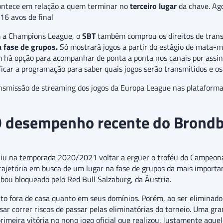
ontece em relação a quem terminar no
terceiro lugar
da chave. Ago
16 avos de final
 a Champions League, o
SBT
também comprou os direitos de tran
a fase de grupos.
Só mostrará jogos a partir do estágio de mata-
m há opção para acompanhar de ponta a ponta nos canais por assina
rificar a programação para saber quais jogos serão transmitidos e os
smissão de streaming dos jogos da Europa League nas plataformas 
 desempenho recente do Brond
guiu na temporada 2020/2021 voltar a erguer o troféu do Campeona
ajetória em busca de um lugar na fase de grupos da mais importa
bou bloqueado pelo Red Bull Salzaburg, da Áustria.
anto fora de casa quanto em seus domínios. Porém, ao ser eliminad
sar correr riscos de passar pelas eliminatórias do torneio. Uma 
imeira vitória no nono jogo oficial que realizou. Justamente aquele