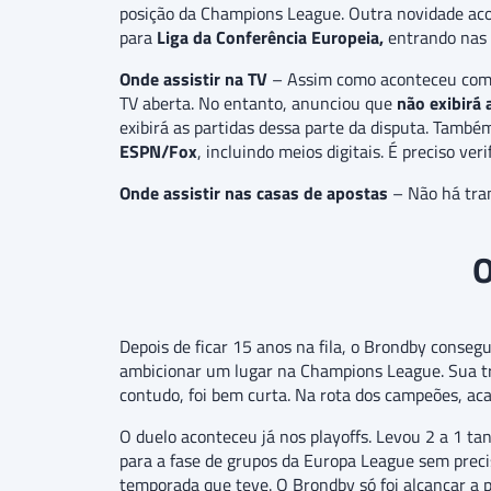
posição da Champions League. Outra novidade ac
para
Liga da Conferência Europeia,
entrando nas 
Onde assistir na TV
– Assim como aconteceu com
TV aberta. No entanto, anunciou que
não exibirá 
exibirá as partidas dessa parte da disputa. També
ESPN/Fox
, incluindo meios digitais. É preciso ve
Onde assistir nas casas de apostas
– Não há tran
O
Depois de ficar 15 anos na fila, o Brondby conse
ambicionar um lugar na Champions League. Sua tr
contudo, foi bem curta. Na rota dos campeões, aca
O duelo aconteceu já nos playoffs. Levou 2 a 1 t
para a fase de grupos da Europa League sem preci
temporada que teve. O Brondby só foi alcançar a pr