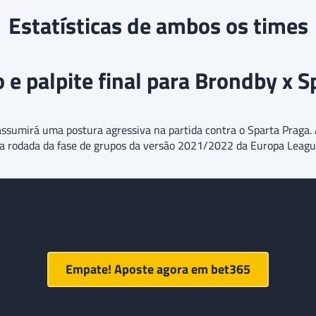
Estatísticas de ambos os times
 e palpite final para Brondby x S
sumirá uma postura agressiva na partida contra o Sparta Praga. A
ira rodada da fase de grupos da versão 2021/2022 da Europa Leagu
Prognóstico e palpite final para Brondby x Sparta Praga:
Empate! Aposte agora em
bet365