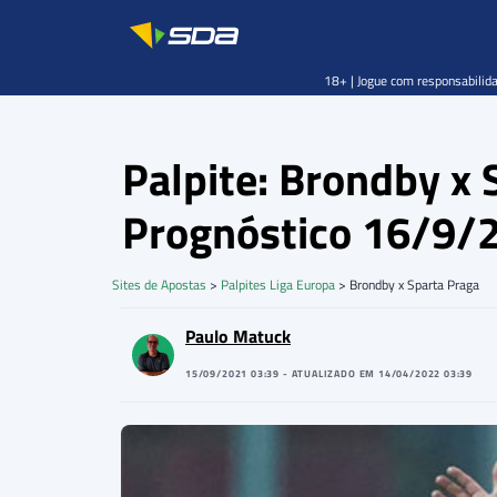
18+ | Jogue com responsabilida
Palpite: Brondby x 
Prognóstico 16/9/
Sites de Apostas
>
Palpites Liga Europa
>
Brondby x Sparta Praga
Paulo Matuck
15/09/2021 03:39 - ATUALIZADO EM 14/04/2022 03:39