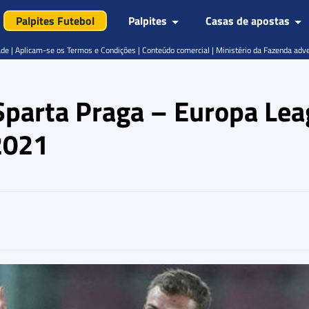
Palpites Futebol
Palpites
Casas de apostas
de | Aplicam-se os Termos e Condições | Conteúdo comercial | Ministério da Fazenda adv
Sparta Praga – Europa Lea
2021