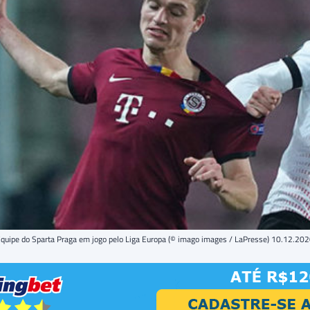
quipe do Sparta Praga em jogo pelo Liga Europa (© imago images / LaPresse) 10.12.20