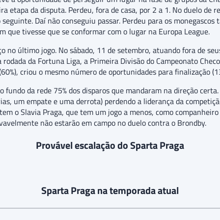
a etapa da disputa. Perdeu, fora de casa, por 2 a 1. No duelo de r
io seguinte. Daí não conseguiu passar. Perdeu para os monegascos
com que tivesse que se conformar com o lugar na Europa League.
o no último jogo. No sábado, 11 de setembro, atuando fora de seus
a rodada da Fortuna Liga, a Primeira Divisão do Campeonato Checo
60%), criou o mesmo número de oportunidades para finalização (13) e
o fundo da rede 75% dos disparos que mandaram na direção certa. 
órias, um empate e uma derrota) perdendo a liderança da competiç
tem o Slavia Praga, que tem um jogo a menos, como companheiro na 
ovavelmente não estarão em campo no duelo contra o Brondby.
Provável escalação do Sparta Praga
Sparta Praga na temporada atual