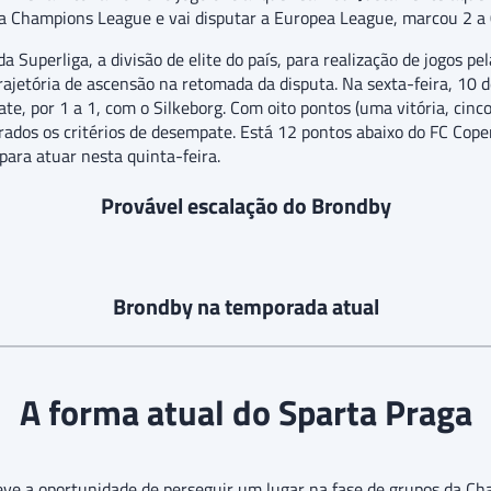
a Champions League e vai disputar a Europea League, marcou 2 a 
 Superliga, a divisão de elite do país, para realização de jogos p
ajetória de ascensão na retomada da disputa. Na sexta-feira, 10 
 por 1 a 1, com o Silkeborg. Com oito pontos (uma vitória, cinco
erados os critérios de desempate. Está 12 pontos abaixo do FC Cop
para atuar nesta quinta-feira.
Provável escalação do Brondby
Brondby na temporada atual
A forma atual do Sparta Praga
ve a oportunidade de perseguir um lugar na fase de grupos da C