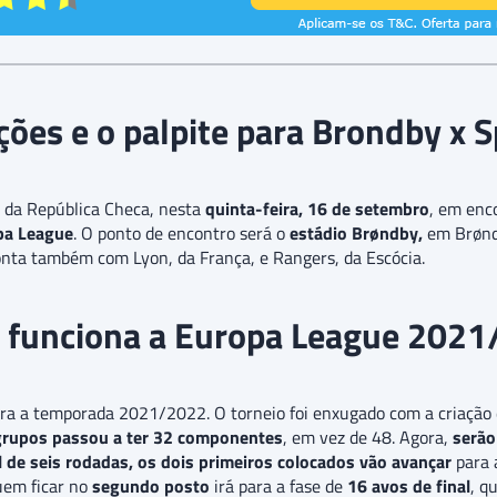
ões e o palpite para Brondby x 
, da República Checa, nesta
quinta-feira, 16 de setembro
, em enc
a League
. O ponto de encontro será o
estádio Brøndby,
em Brøndb
onta também com Lyon, da França, e Rangers, da Escócia.
funciona a Europa League 202
ra a temporada 2021/2022. O torneio foi enxugado com a criação 
grupos passou a ter 32 componentes
, em vez de 48. Agora,
serão
al de seis rodadas, os dois primeiros colocados vão avançar
para a
em ficar no
segundo posto
irá para a fase de
16 avos de final
, q