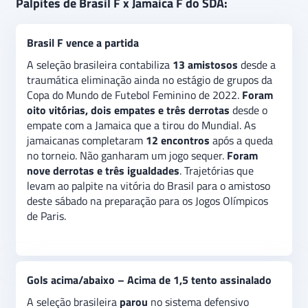
Brasil F e Jamaica F tiveram seus caminhos cruzados
Palpites de Brasil F x Jamaica F do SDA:
pela última vez na
Copa do Mundo de 2022
, que
contou com Nova Zelândia e Austrália como sedes. O
Brasil F vence a partida
empate sem gol
s tirou as brasileiras do torneio e
permitiu que as jamaicanas avançassem para o
A seleção brasileira contabiliza
13 amistosos
desde a
estágio seguinte. Quase um ano depois, servirá como
traumática eliminação ainda no estágio de grupos da
teste no processo de renovação da equipe canarinho.
Copa do Mundo de Futebol Feminino de 2022.
Foram
O
palpite na vitória do Brasil
é a recomendação para
oito vitórias, dois empates e três derrotas
desde o
o amistoso deste sábado. No
mercado gols
empate com a Jamaica que a tirou do Mundial. As
acima/abaixo
, a indicação é na
opção acima de 1,5
jamaicanas completaram
12 encontros
após a queda
tento assinalado.
no torneio. Não ganharam um jogo sequer.
Foram
nove derrotas e três igualdades
. Trajetórias que
levam ao palpite na vitória do Brasil para o amistoso
deste sábado na preparação para os Jogos Olímpicos
de Paris.
Gols acima/abaixo – Acima de 1,5 tento assinalado
A seleção brasileira
parou
no sistema defensivo