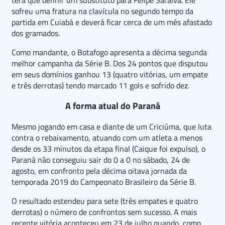
terá que definir um substituto para Felipe Saraiva. Ele
sofreu uma fratura na clavícula no segundo tempo da
partida em Cuiabá e deverá ficar cerca de um mês afastado
dos gramados.
Como mandante, o Botafogo apresenta a décima segunda
melhor campanha da Série B. Dos 24 pontos que disputou
em seus domínios ganhou 13 (quatro vitórias, um empate
e três derrotas) tendo marcado 11 gols e sofrido dez.
A forma atual do Paraná
Mesmo jogando em casa e diante de um Criciúma, que luta
contra o rebaixamento, atuando com um atleta a menos
desde os 33 minutos da etapa final (Caique foi expulso), o
Paraná não conseguiu sair do 0 a 0 no sábado, 24 de
agosto, em confronto pela décima oitava jornada da
temporada 2019 do Campeonato Brasileiro da Série B.
O resultado estendeu para sete (três empates e quatro
derrotas) o número de confrontos sem sucesso. A mais
recente vitória aconteceu em 23 de julho quando, como