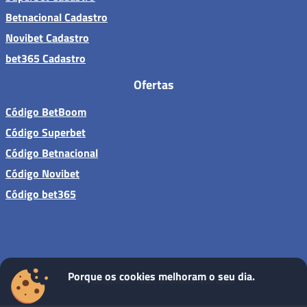
Betnacional Cadastro
Novibet Cadastro
bet365 Cadastro
Ofertas
Código BetBoom
Código Superbet
Código Betnacional
Código Novibet
Código bet365
Porque os cookies melhoram o seu dia.
Sites de apostas - Todos os direitos reservados