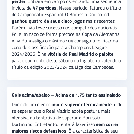
perder
. Entrará em campo ostentando uma sequência
impressionantes. Fará neste sábado sua
terceira
invicta de
47 partidas.
Nesse período, faturou o título
decisão. Ganhou uma (
1996/1997
), perdeu outra
do Campeonato Espanhol. O Borussia Dortmund
(2012/2023). O
palpite na vitória do Real Madrid
é a
ganhou quatro de seus cinco jogos
mais recentes.
recomendação para a final da versão 2023/2024 da
Porém, não teve sucesso nas competições nacionais.
Liga dos Campeões. No
mercado gols acima/abaixo
,
Foi eliminado de forma precoce na Copa da Alemanha
a indicação é na
opção acima de 1,75 tento
e na Bundesliga o máximo que conseguiu foi ficar na
assinalado.
zona de classificação para a Champions League
2024/2025. É na
vitória do Real Madrid o palpite
para o confronto deste sábado na Inglaterra valendo o
título da edição 2023/2024 da Liga dos Campeões.
Gols acima/abaixo – Acima de 1,75 tento assinalado
Dono de um elenco
muito superior tecnicamente
, é de
se esperar que o Real Madrid adote postura mais
ofensiva na tentativa de superar o Borussia
Dortmund. Entretanto, tentará fazer isso
sem correr
maiores riscos defensivos
. É a característica de seu