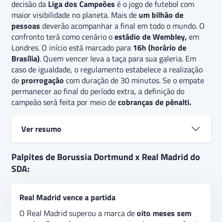
decisão da
Liga dos Campeões
é o jogo de futebol com
maior visibilidade no planeta. Mais de
um bilhão de
pessoas
deverão acompanhar a final em todo o mundo. O
confronto terá como cenário o
estádio de Wembley,
em
Londres. O início está marcado para
16h (horário de
Brasília)
. Quem vencer leva a taça para sua galeria. Em
caso de igualdade, o regulamento estabelece a realização
de
prorrogação
com duração de 30 minutos. Se o empate
permanecer ao final do período extra, a definição do
campeão será feita por meio de
cobranças de pênalti.
Ver resumo
O Real Madrid é o
maior colecionador
de ‘Orelhudas’,
Palpites de Borussia Dortmund x Real Madrid do
como foi apelidado o troféu concedido ao vencedor da
SDA:
Champions League. Venceu o torneio em
14
oportunidades
, tendo realizado 17 finais. Um
Real Madrid vence a partida
aproveitamento de
81,25%
em decisões. O título mais
recente foi na
temporada 2021/2022.
O Borussia
O Real Madrid superou a marca de
oito meses sem
Dortmund tem números bem menos