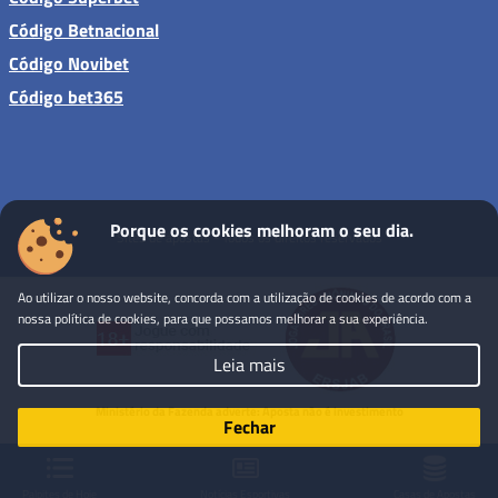
Código Betnacional
Código Novibet
Código bet365
Porque os cookies melhoram o seu dia.
Sites de apostas - Todos os direitos reservados
Ao utilizar o nosso website, concorda com a utilização de cookies de acordo com a
nossa política de cookies, para que possamos melhorar a sua experiência.
Leia mais
Ministério da Fazenda adverte: Aposta não é investimento
Fechar
Palpites de Hoje
Notícias Esportivas
Casas de Apostas