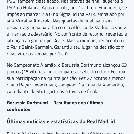
PSG, também classificado. Nas oitavas de final, superou o
PSV, da Holanda. Após empate, por 1 a 1, em Eindhoven, se
impôs ao marcar 2 a 0 no Signal Iduna Park, embalado por
sua Muralha Amarela. Nas quartas de final, saiu em
desvantagem na batalha com o Atlético de Madrid. Levou 2
a 1 em solo adversário. No confronto de retorno, reverteu a
situação ao ganhar por 4 a 2. Nas semifinais, reencontrou
o Paris Saint-Germain. Garantiu seu lugar na decisão com
duas vitórias, ambas por 1 a 0.
No Campeonato Alemão, o Borussia Dortmund alcançou 63
pontos (18 vitórias, nove empates e sete derrotas). Fechou
sua participação na quinta posição. Fez 27 pontos a menos
que o Bayer Leverkusen, campeão. Na Copa da Alemanha,
caiu diante do Stuttgart nas oitavas de final.
Borussia Dortmund – Resultados dos últimos
confrontos
Últimas notícias e estatísticas do Real Madrid
Foi em 24 de setembro do ano passado a última vez que o