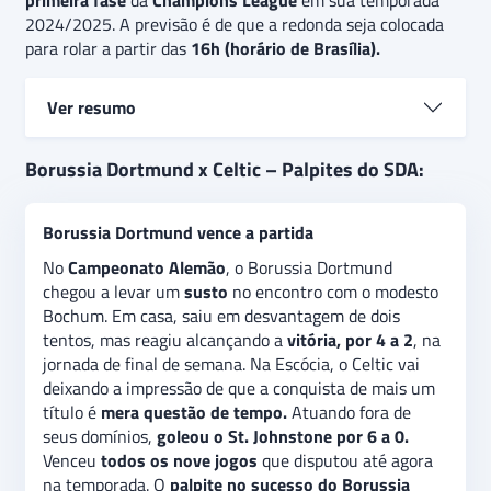
primeira fase
da
Champions League
em sua temporada
2024/2025. A previsão é de que a redonda seja colocada
para rolar a partir das
16h (horário de Brasília).
Ver resumo
Borussia Dortmund e Celtic alcançaram
vitórias
Borussia Dortmund x Celtic – Palpites do SDA:
convincentes
em seus jogos de estreia na Liga dos
Campeões. O clube alemão, atuando fora de seus
Borussia Dortmund vence a partida
domínios, aplicou um
contundente 3 a 0 no Bruges
,
da Bélgica. Os escoceses, em casa,
enfiaram 5 a 1 no
No
Campeonato Alemão
, o Borussia Dortmund
Slovan Bratislava
, da Eslováquia. É no
sucesso do
chegou a levar um
susto
no encontro com o modesto
Borussia Dortmund o palpite recomendado
para o
Bochum. Em casa, saiu em desvantagem de dois
duelo desta terça-feira pela segunda rodada da
tentos, mas reagiu alcançando a
vitória, por 4 a 2
, na
primeira fase da Champions League 2024/2025. No
jornada de final de semana. Na Escócia, o Celtic vai
mercado gols acima/abaixo
, a indicação é na
opção
deixando a impressão de que a conquista de mais um
1,5 tento assinalado
.
título é
mera questão de tempo.
Atuando fora de
seus domínios,
goleou o St. Johnstone por 6 a 0.
Venceu
todos os nove jogos
que disputou até agora
na temporada. O
palpite no sucesso do Borussia