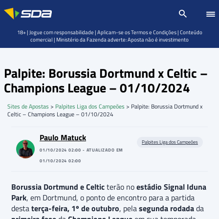
18+ | Jogue com responsabilidade | Aplicam-se os Termos e Condições | Conteúdo
comercial | Ministério da Fazenda adverte: Aposta não é investimento
Palpite: Borussia Dortmund x Celtic –
Champions League – 01/10/2024
Sites de Apostas
>
Palpites Liga dos Campeões
>
Palpite: Borussia Dortmund x
Celtic – Champions League – 01/10/2024
Paulo Matuck
Palpites Liga dos Campeões
01/10/2024 02:00 - ATUALIZADO EM
01/10/2024 02:00
Borussia Dortmund e Celtic
terão no
estádio Signal Iduna
Park
, em Dortmund, o ponto de encontro para a partida
desta
terça-feira, 1º de outubro
, pela
segunda rodada
da