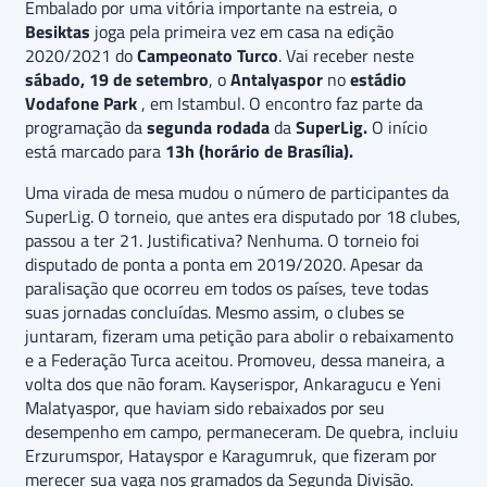
Embalado por uma vitória importante na estreia, o
Besiktas
joga pela primeira vez em casa na edição
2020/2021 do
Campeonato Turco
. Vai receber neste
sábado, 19 de setembro
, o
Antalyaspor
no
estádio
Vodafone Park
, em Istambul. O encontro faz parte da
programação da
segunda rodada
da
SuperLig.
O início
está marcado para
13h (horário de Brasília).
Uma virada de mesa mudou o número de participantes da
SuperLig. O torneio, que antes era disputado por 18 clubes,
passou a ter 21. Justificativa? Nenhuma. O torneio foi
disputado de ponta a ponta em 2019/2020. Apesar da
paralisação que ocorreu em todos os países, teve todas
suas jornadas concluídas. Mesmo assim, o clubes se
juntaram, fizeram uma petição para abolir o rebaixamento
e a Federação Turca aceitou. Promoveu, dessa maneira, a
volta dos que não foram. Kayserispor, Ankaragucu e Yeni
Malatyaspor, que haviam sido rebaixados por seu
desempenho em campo, permaneceram. De quebra, incluiu
Erzurumspor, Hatayspor e Karagumruk, que fizeram por
merecer sua vaga nos gramados da Segunda Divisão.