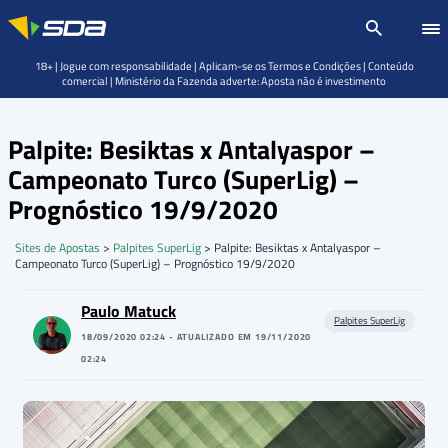
18+ | Jogue com responsabilidade | Aplicam-se os Termos e Condições | Conteúdo
comercial | Ministério da Fazenda adverte: Aposta não é investimento
Palpite: Besiktas x Antalyaspor –
Campeonato Turco (SuperLig) –
Prognóstico 19/9/2020
Sites de Apostas
>
Palpites SuperLig
>
Palpite: Besiktas x Antalyaspor –
Campeonato Turco (SuperLig) – Prognóstico 19/9/2020
Paulo Matuck
Palpites SuperLig
18/09/2020 02:24 - ATUALIZADO EM 19/11/2020
02:24