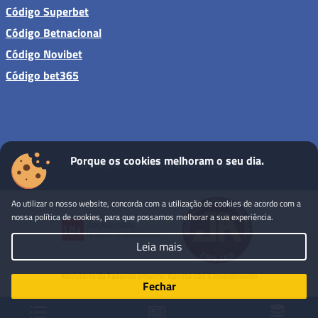
Código Superbet
Código Betnacional
Código Novibet
Código bet365
Porque os cookies melhoram o seu dia.
Sites de apostas - Todos os direitos reservados
Ao utilizar o nosso website, concorda com a utilização de cookies de acordo com a
nossa política de cookies, para que possamos melhorar a sua experiência.
Leia mais
Ministério da Fazenda adverte: Aposta não é investimento
Fechar