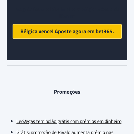
Prognóstico e palpite final para
Bélgica x Costa do
Marfim
:
Bélgica vence! Aposte agora em
bet365
.
Promoções
LeoVegas tem bolão grátis com prêmios em dinheiro
Grátis: promoção de Rivalo aumenta prêmio nas