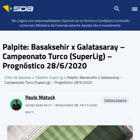
18+ | Jogue com responsabilidade | Aplicam-se os Termos e Condições | Conteúdo
comercial | Ministério da Fazenda adverte: Aposta não é investimento
Palpite: Basaksehir x Galatasaray –
Campeonato Turco (SuperLig) –
Prognóstico 28/6/2020
Sites de Apostas
>
Palpites SuperLig
>
Palpite: Basaksehir x Galatasaray –
Campeonato Turco (SuperLig) – Prognóstico 28/6/2020
Paulo Matuck
Palpites SuperLig
26/06/2020 00:11 - ATUALIZADO EM 19/11/2020
00:11