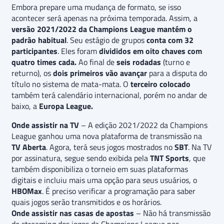
Embora prepare uma mudança de formato, se isso
acontecer será apenas na próxima temporada. Assim, a
versão 2021/2022 da Champions League mantém o
padrão habitual
. Seu estágio de grupos
conta com 32
participantes
. Eles foram
divididos em oito chaves com
quatro times cada.
Ao final de
seis rodadas
(turno e
returno), os
dois primeiros vão avançar
para a disputa do
título no sistema de mata-mata. O
terceiro colocado
também terá calendário internacional, porém no andar de
baixo, a
Europa League.
Onde assistir na TV
– A edição 2021/2022 da Champions
League ganhou uma nova plataforma de transmissão na
TV Aberta
. Agora, terá seus jogos mostrados no
SBT
. Na TV
por assinatura, segue sendo exibida pela
TNT Sports
, que
também disponibiliza o torneio em suas plataformas
digitais e incluiu mais uma opção para seus usuários, o
HBOMax
. É preciso verificar a programação para saber
quais jogos serão transmitidos e os horários.
Onde assistir nas casas de apostas
– Não há transmissão
de streaming dos jogos da Champions League nas