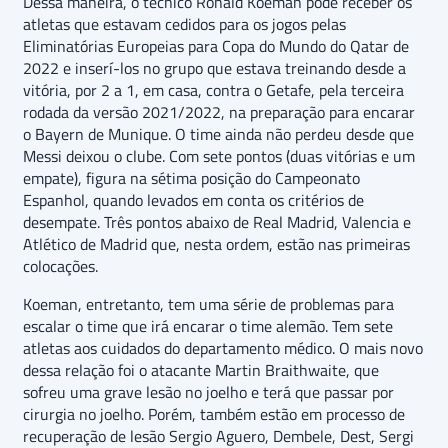
Dessa maneira, o técnico Ronald Koeman pode receber os
atletas que estavam cedidos para os jogos pelas
Eliminatórias Europeias para Copa do Mundo do Qatar de
2022 e inserí-los no grupo que estava treinando desde a
vitória, por 2 a 1, em casa, contra o Getafe, pela terceira
rodada da versão 2021/2022, na preparação para encarar
o Bayern de Munique. O time ainda não perdeu desde que
Messi deixou o clube. Com sete pontos (duas vitórias e um
empate), figura na sétima posição do Campeonato
Espanhol, quando levados em conta os critérios de
desempate. Três pontos abaixo de Real Madrid, Valencia e
Atlético de Madrid que, nesta ordem, estão nas primeiras
colocações.
Koeman, entretanto, tem uma série de problemas para
escalar o time que irá encarar o time alemão. Tem sete
atletas aos cuidados do departamento médico. O mais novo
dessa relação foi o atacante Martin Braithwaite, que
sofreu uma grave lesão no joelho e terá que passar por
cirurgia no joelho. Porém, também estão em processo de
recuperação de lesão Sergio Aguero, Dembele, Dest, Sergi