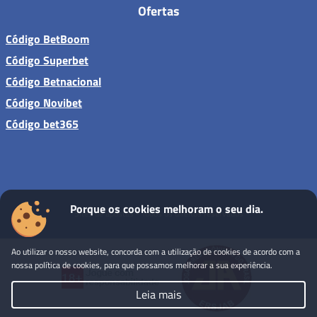
Ofertas
Código BetBoom
Código Superbet
Código Betnacional
Código Novibet
Código bet365
Porque os cookies melhoram o seu dia.
Sites de apostas - Todos os direitos reservados
Ao utilizar o nosso website, concorda com a utilização de cookies de acordo com a
nossa política de cookies, para que possamos melhorar a sua experiência.
Leia mais