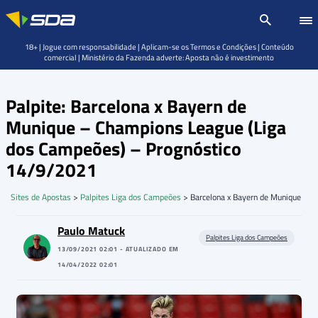
18+ | Jogue com responsabilidade | Aplicam-se os Termos e Condições | Conteúdo
comercial | Ministério da Fazenda adverte: Aposta não é investimento
Palpite: Barcelona x Bayern de
Munique – Champions League (Liga
dos Campeões) – Prognóstico
14/9/2021
Sites de Apostas
>
Palpites Liga dos Campeões
>
Barcelona x Bayern de Munique
Paulo Matuck
Palpites Liga dos Campeões
13/09/2021 02:01 - ATUALIZADO EM
14/04/2022 02:01