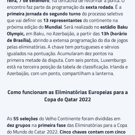
feira, 7 de setembro
, na tentativa de retormar a ponta. O
encontro faz parte da programação da
sexta rodada
. É a
primeira jornada do segundo turno
do processo seletivo
que vai definir os
13 representantes
do continente na
próxima edição do
Mundial
. Será realizado no
estádio Baku
Olympic,
em Baku, no Azerbaijão, a partir das
13h (horário
de Brasília),
abrindo a extensa programação do dia de jogos
pelas eliminatórias. A chave tem portugueses e sérvios
igualados na pontuação. Acumularam dez pontos na
primeira metade da disputa. Com seis pontos, Luxemburgo
está na terceira posição da tabela de classificação. Irlanda e
Azerbaijão, com um ponto, compartilham a lanterna.
Como funcionam as Eliminatórias Europeias para a
Copa do Qatar 2022
As
55 seleções
do Velho Continente foram divididas em
dez grupos
na
primeira fase
das Eliminatórias para a Copa
do Mundo do Catar 2022.
Cinco chaves contam com cinco