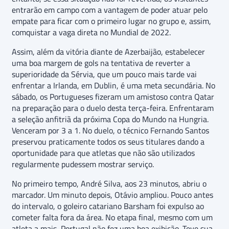
entrarão em campo com a vantagem de poder atuar pelo
empate para ficar com o primeiro lugar no grupo e, assim,
comquistar a vaga direta no Mundial de 2022.
Assim, além da vitória diante de Azerbaijão, estabelecer
uma boa margem de gols na tentativa de reverter a
superioridade da Sérvia, que um pouco mais tarde vai
enfrentar a Irlanda, em Dublin, é uma meta secundária. No
sábado, os Portugueses fizeram um amistoso contra Qatar
na preparação para o duelo desta terça-feira. Enfrentaram
a seleção anfitriã da próxima Copa do Mundo na Hungria.
Venceram por 3 a 1. No duelo, o técnico Fernando Santos
preservou praticamente todos os seus titulares dando a
oportunidade para que atletas que não são utilizados
regularmente pudessem mostrar serviço.
No primeiro tempo, André Silva, aos 23 minutos, abriu o
marcador. Um minuto depois, Otávio ampliou. Pouco antes
do intervalo, o goleiro catariano Barsham foi expulso ao
cometer falta fora da área. No etapa final, mesmo com um
atleta a mais, Portugal não fez uma boa exibição. Teve sua