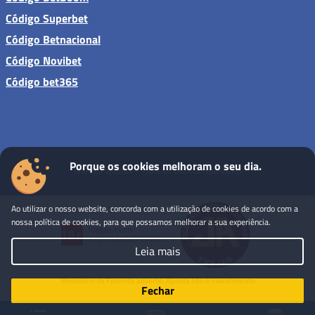
Código Superbet
Código Betnacional
Código Novibet
Código bet365
Porque os cookies melhoram o seu dia.
Sites de apostas - Todos os direitos reservados
Ao utilizar o nosso website, concorda com a utilização de cookies de acordo com a
nossa política de cookies, para que possamos melhorar a sua experiência.
Leia mais
Ministério da Fazenda adverte: Aposta não é investimento
Fechar