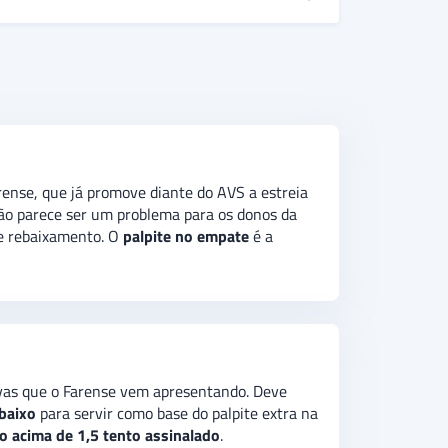
me vai conseguindo
ficar fora
da zona de
o empate
é a recomendação para o confronto
ols acima/abaixo
, a indicação é na
opção
rense, que já promove diante do AVS a estreia
não parece ser um problema para os donos da
de rebaixamento. O
palpite no empate
é a
ivas que o Farense vem apresentando. Deve
baixo
para servir como base do palpite extra na
o acima de 1,5 tento assinalado
.