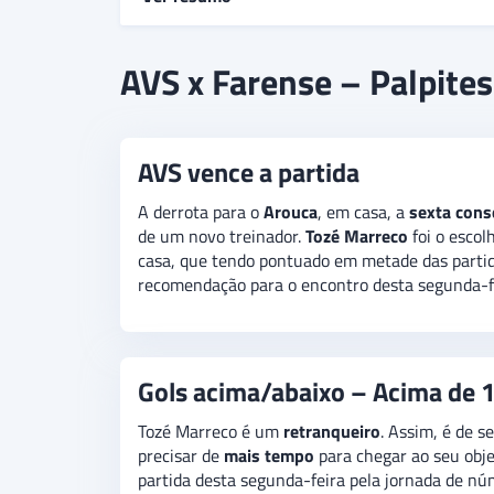
Tem sido sujeita a oscilações a
inédita
participa
AVS x Farense – Palpites
rebaixamento. Algo que o Farense,
derrotado
e
desta segunda-feira pela sétima rodada do 
acima de 1,5 tento assinalado
.
AVS vence a partida
A derrota para o
Arouca
, em casa, a
sexta cons
de um novo treinador.
Tozé Marreco
foi o escol
casa, que tendo pontuado em metade das parti
recomendação para o encontro desta segunda-f
Gols acima/abaixo – Acima de 1
Tozé Marreco é um
retranqueiro
. Assim, é de s
precisar de
mais tempo
para chegar ao seu obje
partida desta segunda-feira pela jornada de n