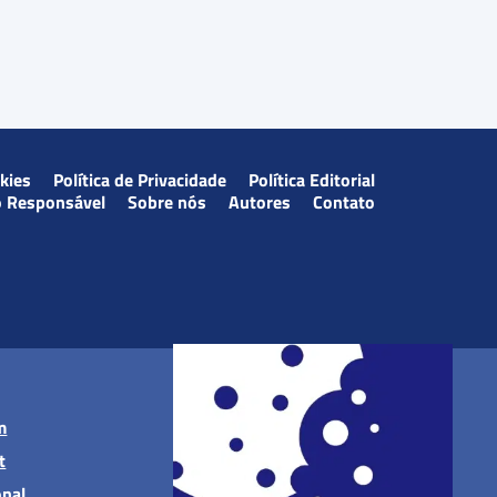
okies
Política de Privacidade
Política Editorial
o Responsável
Sobre nós
Autores
Contato
m
t
onal