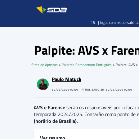
18+ | Jogue com responsabilida
Palpite: AVS x Far
Sites de Apostas
>
Palpites Campeonato Português
>
Palpite: AVS 
Paulo Matuck
30/09/2024 02:00 - ATUALIZADO EM 30/09/2024 02:00
AVS e Farense
serão os responsáveis por colocar
temporada 2024/2025. Contarão como ponto de 
(horário de Brasília).
Ver resumo