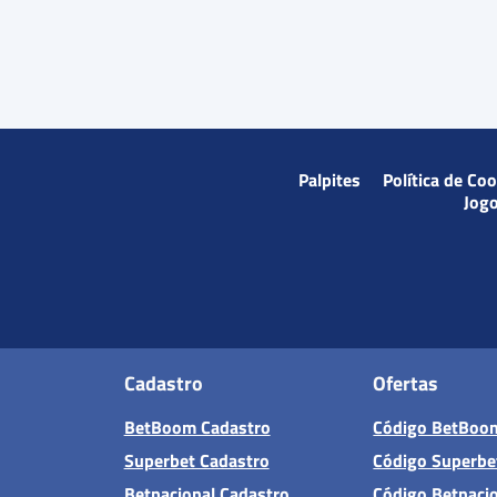
Palpites
Política de Co
Jog
Cadastro
Ofertas
BetBoom Cadastro
Código BetBoo
Superbet Cadastro
Código Superbe
Betnacional Cadastro
Código Betnaci