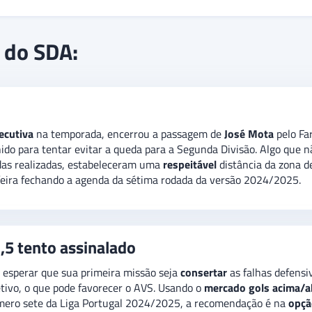
ção do AVS no pelotão de elite. Porém, entre altos e baixos, o ti
 do SDA:
m todas as suas seis partidas, não foi capaz de evitar. O
palpite n
Campeonato Português em sua temporada 2024/2025. No
mercado g
ecutiva
na temporada, encerrou a passagem de
José Mota
pelo Fa
hido para tentar evitar a queda para a Segunda Divisão. Algo que 
das realizadas, estabeleceram uma
respeitável
distância da zona 
eira fechando a agenda da sétima rodada da versão 2024/2025.
,5 tento assinalado
e esperar que sua primeira missão seja
consertar
as falhas defens
tivo, o que pode favorecer o AVS. Usando o
mercado gols acima/a
úmero sete da Liga Portugal 2024/2025, a recomendação é na
opçã