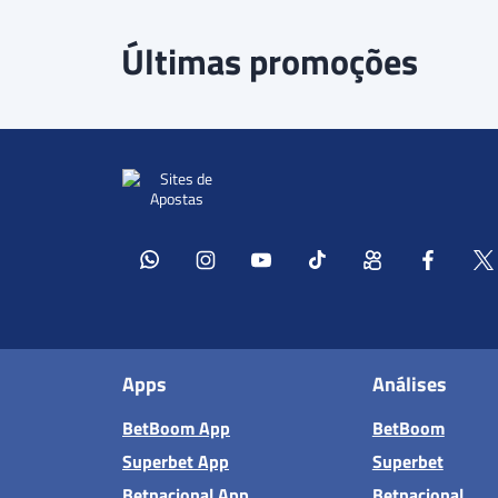
Últimas promoções
Apps
Análises
BetBoom App
BetBoom
Superbet App
Superbet
Betnacional App
Betnacional