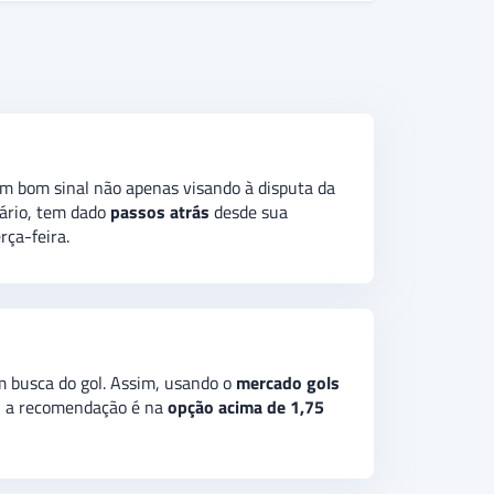
s chaves. A forma de chegar à fase final da
como favorita ao primeiro lugar,
ficou bem
cado gols acima/abaixo, a indicação é na
Um bom sinal não apenas visando à disputa da
ário, tem dado
passos atrás
desde sua
rça-feira.
 busca do gol. Assim, usando o
mercado gols
4, a recomendação é na
opção acima de 1,75