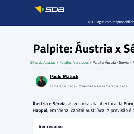
18+ | Jogue com responsabilida
Palpite: Áustria x 
Sites de Apostas
>
Palpites Amistosos
>
Palpite: Áustria x Sérvia 
Paulo Matuck
04/06/2024 01:04 - ATUALIZADO EM 03/06/2024 01:04
Áustria e Sérvia,
às vésperas da abertura da
Euro
Happel,
em Viena, capital austríaca. A previsão é 
Ver resumo