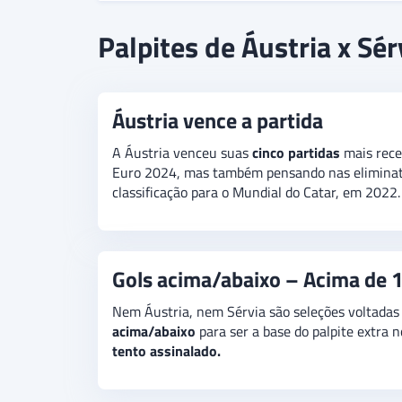
Tanto austríacos quanto sérvios garantiram s
Palpites de Áustria x Sér
Euro 2024, entretanto, foi bem diferente. A Áu
atrás
da Hungria. O
palpite na vitória dos aus
opção acima de 1,75 tento assinalado.
Áustria vence a partida
A Áustria venceu suas
cinco partidas
mais rece
Euro 2024, mas também pensando nas eliminató
classificação para o Mundial do Catar, em 2022.
Gols acima/abaixo – Acima de 1
Nem Áustria, nem Sérvia são seleções voltadas 
acima/abaixo
para ser a base do palpite extra
tento assinalado.