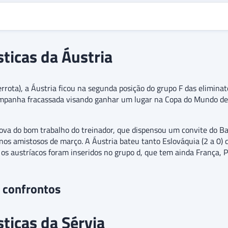
sticas da Áustria
rrota), a Áustria ficou na segunda posição do grupo F das elimin
campanha fracassada visando ganhar um lugar na Copa do Mundo de
ova do bom trabalho do treinador, que dispensou um convite do B
os amistosos de março. A Áustria bateu tanto Eslováquia (2 a 0) q
 os austríacos foram inseridos no grupo d, que tem ainda França, P
s confrontos
sticas da Sérvia