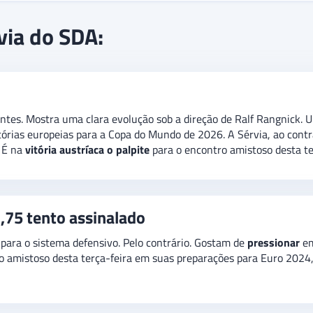
eu lugar na Eurocopa da Alemanha com a
segunda colocação
em sua
via do SDA:
stria
brigou pela liderança
com a Bélgica. Já a Sérvia, que entrou 
tríacos
é a recomendação para o amistoso desta terça-feira. No mer
ntes. Mostra uma clara evolução sob a direção de Ralf Rangnick. 
rias europeias para a Copa do Mundo de 2026. A Sérvia, ao contr
 É na
vitória austríaca o palpite
para o encontro amistoso desta te
,75 tento assinalado
para o sistema defensivo. Pelo contrário. Gostam de
pressionar
em
 no amistoso desta terça-feira em suas preparações para Euro 202