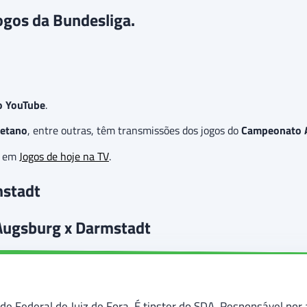
ogos da Bundesliga.
o YouTube
.
Betano
, entre outras, têm transmissões dos jogos do
Campeonato 
as em
Jogos de hoje na TV
.
mstadt
 Augsburg x Darmstadt
de Federal de Juiz de Fora. É tipster do SDA. Responsável por 