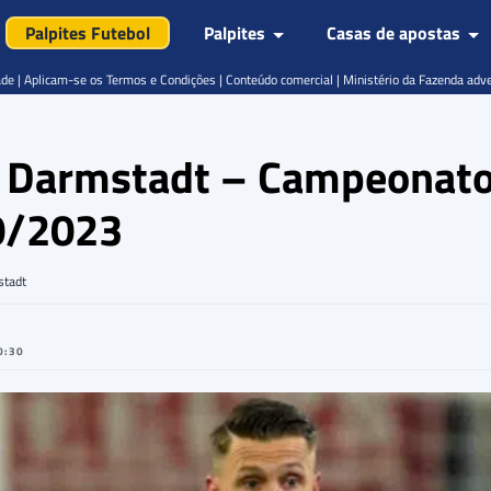
Palpites Futebol
Palpites
Casas de apostas
de | Aplicam-se os Termos e Condições | Conteúdo comercial | Ministério da Fazenda adv
 x Darmstadt – Campeonat
0/2023
stadt
0:30