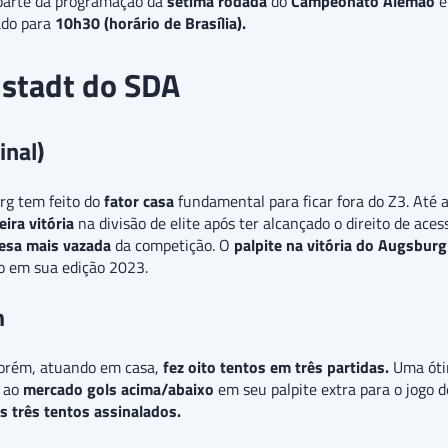
z parte da programação da
sétima rodada
do
Campeonato Alemão
e
ado para
10h30 (horário de Brasília).
mstadt do SDA
inal)
g tem feito do
fator casa
fundamental para ficar fora do Z3. Até 
ira vitória
na divisão de elite após ter alcançado o direito de ace
esa mais vazada
da competição. O
palpite na vitória do Augsburg
o em sua edição 2023.
m
porém, atuando em casa,
fez oito tentos em três partidas.
Uma óti
e ao
mercado gols acima/abaixo
em seu palpite extra para o jogo 
s três tentos assinalados.