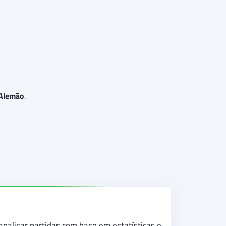
Alemão
.
analisar partidas com base em estatísticas e