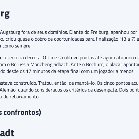
urg
Augsburg fora de seus domínios. Diante do Freiburg, apanhou por 2
 criou quase o dobro de oportunidades para finalização (13 a 7) e 
eu como sempre.
e e a terceira derrota. O time só obteve pontos até agora atuand
 com o Borussia Monchengladbach. Ante o Bochum, o placar apontou 
ndo desde os 17 minutos da etapa final com um jogador a menos.
 estava construído. Tratou, então, de mantê-lo. Os cinco pontos 
 Alemão, quando considerados os critérios de desempate. Dois po
a de rebaixamento.
s confrontos)
tadt