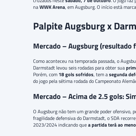
cruzados neste
sábado, 7 de outubro
. O jogo fa
na
WWK Arena
, em Augsburg. O início está marc
Palpite Augsburg x Dar
Mercado – Augsburg (resultado f
Como aconteceu na temporada passada, o Augsbur
Darmstadt levou seis rodadas para obter sua
prime
Porém, com
18 gols sofridos
, tem a
segunda def
do jogo pela sétima rodada do Campeonato Alemã
Mercado – Acima de 2.5 gols: Si
O Augsburg não tem um grande poder ofensivo, 
fragilidade defensiva do Darmstadt, o SDA recorr
2023/2024 indicando que
a partida terá ao meno