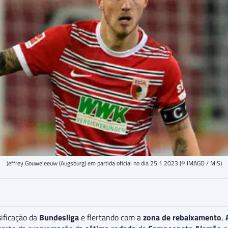
Jeffrey Gouweleeuw (Augsburg) em partida oficial no dia 25.1.2023 (© IMAGO / MIS)
ificação da
Bundesliga
e flertando com a
zona de rebaixamento
,