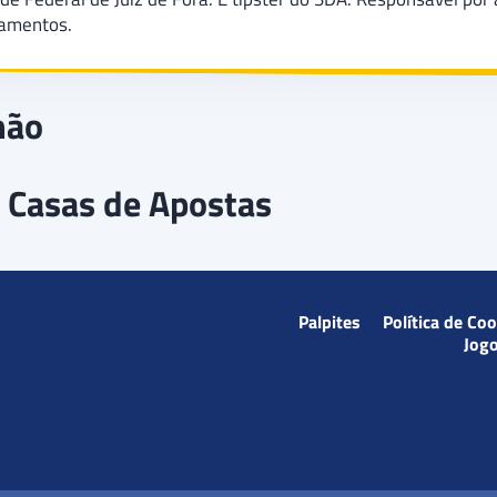
damentos.
mão
 Casas de Apostas
Palpites
Política de Co
Jog