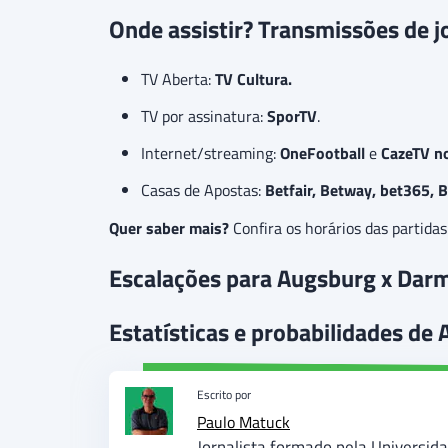
Onde assistir? Transmissões de j
TV Aberta:
TV Cultura
.
TV por assinatura:
SporTV
.
Internet/streaming:
OneFootball
e
CazeTV n
Casas de Apostas:
Betfair, Betway, bet365, 
Quer saber mais?
Confira os horários das partid
Escalações para Augsburg x Dar
Estatísticas e probabilidades de
Escrito por
Paulo Matuck
Jornalista formado pela Universida