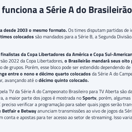
funciona a Série A do Brasileirã
a desde 2003 o mesmo formato.
Os times disputam partidas de id
ltimos colocados
são mandados para a Série B, a Segunda Divisã
 finalistas da Copa Libertadores da América e Copa Sul-America
ersão 2022 da Copa Libertadores,
o Brasileirão mandará seus oito 
io de grupos. Porém, esse bloco pode ser estendido dependendo de
nge entre o nono e décimo quarto colocados
da Série A do Campe
ar, avançando até o
décimo quinto colocado.
pela TV da Série A do Campeonato Brasileiro para TV Aberta são d
ura, a maior parte dos jogos é mostrada no
Sportv
, porém, algumas
É preciso verificar a programação para saber quais jogos serão tran
o
Betfair e Betway
anunciam transmissões ao vivo de jogos da Séri
em conta e apostas para ter acesso ao setor de streaming. Isso var