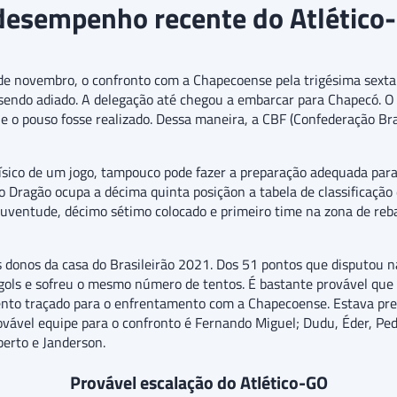
desempenho recente do Atlético
6 de novembro, o confronto com a Chapecoense pela trigésima sexta
sendo adiado. A delegação até chegou a embarcar para Chapecó. O 
e o pouso fosse realizado. Dessa maneira, a CBF (Confederação Bra
ísico de um jogo, tampouco pode fazer a preparação adequada par
 o Dragão ocupa a décima quinta posiçãon a tabela de classificaçã
 Juventude, décimo sétimo colocado e primeiro time na zona de r
os donos da casa do Brasileirão 2021. Dos 51 pontos que disputou
3 gols e sofreu o mesmo número de tentos. É bastante provável qu
nto traçado para o enfrentamento com a Chapecoense. Estava pre
ovável equipe para o confronto é Fernando Miguel; Dudu, Éder, Pe
berto e Janderson.
Provável escalação do Atlético-GO