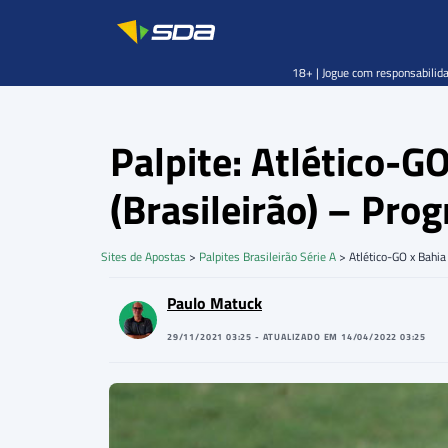
18+ | Jogue com responsabilida
Palpite: Atlético-G
(Brasileirão) – Pr
Sites de Apostas
>
Palpites Brasileirão Série A
>
Atlético-GO x Bahia
Paulo Matuck
29/11/2021 03:25 - ATUALIZADO EM 14/04/2022 03:25