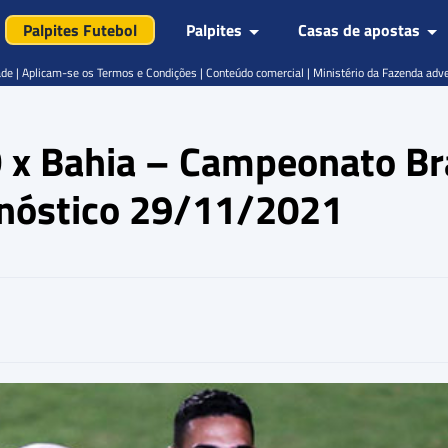
Palpites Futebol
Palpites
Casas de apostas
de | Aplicam-se os Termos e Condições | Conteúdo comercial | Ministério da Fazenda adv
O x Bahia – Campeonato Bra
ognóstico 29/11/2021