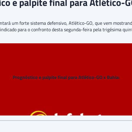
co e palpite final para Atlético-G
ará um forte sistema defensivo, Atlético-GO, que vem mostrando p
 indicado para o confronto desta segunda-feira pela trigésima quin
Prognóstico e palpite final para Atlético-GO x Bahia: