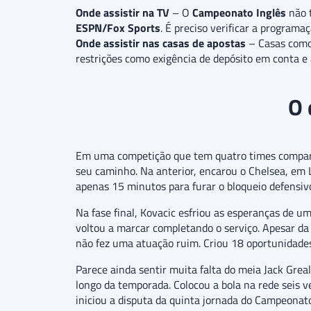
Onde assistir na TV
– O
Campeonato Inglês
não t
ESPN/Fox Sports
. É preciso verificar a programa
Onde assistir nas casas de apostas
– Casas com
restrições como exigência de depósito em conta e 
O 
Em uma competição que tem quatro times comparti
seu caminho. Na anterior, encarou o Chelsea, em 
apenas 15 minutos para furar o bloqueio defensiv
Na fase final, Kovacic esfriou as esperanças de u
voltou a marcar completando o serviço. Apesar da 
não fez uma atuação ruim. Criou 18 oportunidades 
Parece ainda sentir muita falta do meia Jack Grea
longo da temporada. Colocou a bola na rede seis v
iniciou a disputa da quinta jornada do Campeonato 