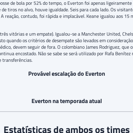
osse de bola por 52% do tempo, o Everton foi apenas ligeiramente 
e de tiros no alvo, houve igualdade. Seis para cada lado. Os visita
 reação, contudo, foi rápida e implacável. Keane igualou aos 15 
três vitórias e um empate). Igualou-se a Manchester United, Chel
to quando os critérios de desempate são levados em consideração.
dico, devem seguir de fora. O colombiano James Rodriguez, que o
ontinua encostado. Não se sabe se será utilizado por Rafa Benítez
 transferências.
Provável escalação do Everton
Everton na temporada atual
Estatísticas de ambos os times