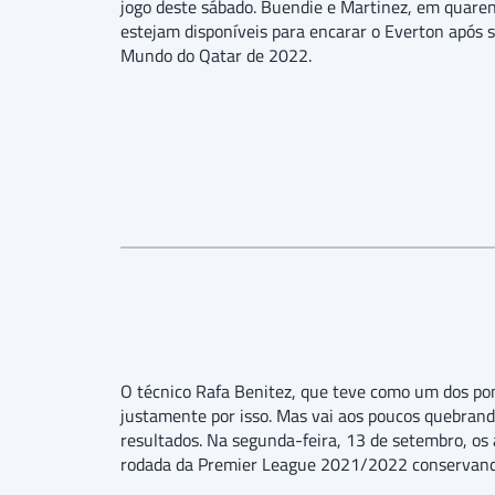
jogo deste sábado. Buendie e Martinez, em quare
estejam disponíveis para encarar o Everton após 
Mundo do Qatar de 2022.
O técnico Rafa Benitez, que teve como um dos pon
justamente por isso. Mas vai aos poucos quebrand
resultados. Na segunda-feira, 13 de setembro, os 
rodada da Premier League 2021/2022 conservando