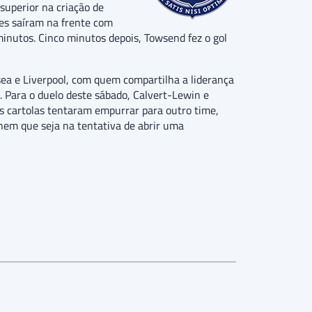
superior na criação de
ntes saíram na frente com
minutos. Cinco minutos depois, Towsend fez o gol
sea e Liverpool, com quem compartilha a liderança
 Para o duelo deste sábado, Calvert-Lewin e
s cartolas tentaram empurrar para outro time,
 nem que seja na tentativa de abrir uma