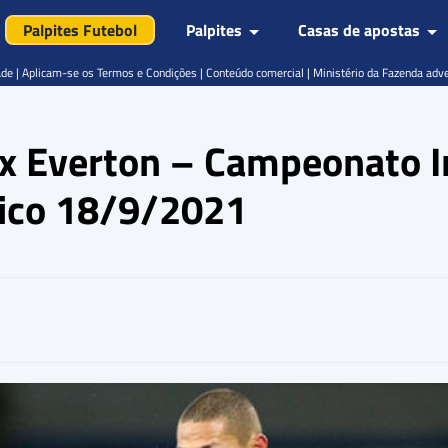
Palpites Futebol
Palpites
Casas de apostas
de | Aplicam-se os Termos e Condições | Conteúdo comercial | Ministério da Fazenda adv
a x Everton – Campeonato 
tico 18/9/2021