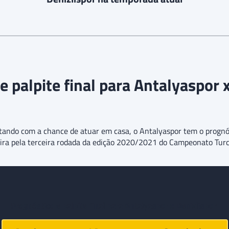
e palpite final para Antalyaspor x
tando com a chance de atuar em casa, o Antalyaspor tem o prognó
eira pela terceira rodada da edição 2020/2021 do Campeonato Turc
Prognóstico e palpite final para
Antalyaspor x Denizlispor
: