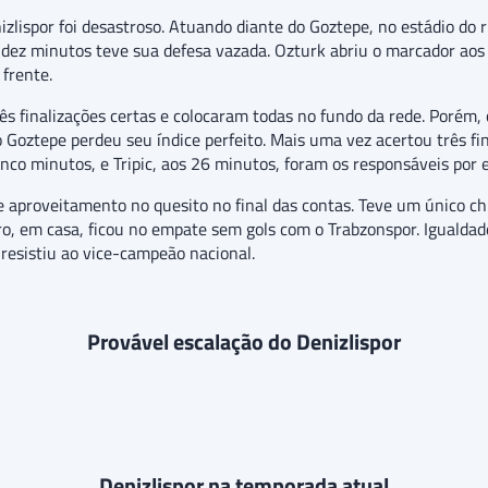
ispor foi desastroso. Atuando diante do Goztepe, no estádio do riv
 dez minutos teve sua defesa vazada. Ozturk abriu o marcador aos
frente.
s finalizações certas e colocaram todas no fundo da rede. Porém,
oztepe perdeu seu índice perfeito. Mais uma vez acertou três fin
nco minutos, e Tripic, aos 26 minutos, foram os responsáveis por e
e aproveitamento no quesito no final das contas. Teve um único ch
o, em casa, ficou no empate sem gols com o Trabzonspor. Igualdad
esistiu ao vice-campeão nacional.
Provável escalação do Denizlispor
Denizlispor na temporada atual