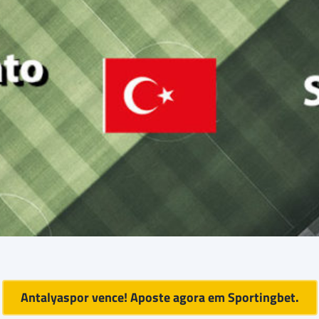
Antalyaspor vence! Aposte agora em
Sportingbet
.