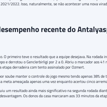
o 2021/2022. Isso, naturalmente, se não acontecer uma nova vira
desempenho recente do Antalyas
o. O primeiro teve o resultado que a equipe desejava. Na rodada i
o e derrotou o Genclerbirligi por 2 a 0. Abriu o marcador aos 41 
a etapa derradeira com tento assinalado por Ozmert.
por soube manter o controle do jogo mesmo tendo apenas 38% de t
e sua meta ameaçada apenas uma vez enquanto acertou cinco arrema
u um resultado ainda mais significativo na segunda rodada diant
em desvantagem. Os donos da casa marcaram aos 33 minutos da etap