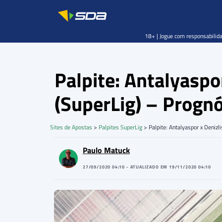
18+ | Jogue com responsabilida
Palpite: Antalyasp
(SuperLig) – Progn
Sites de Apostas
>
Palpites SuperLig
>
Palpite: Antalyaspor x Deniz
Paulo Matuck
27/09/2020 04:10 - ATUALIZADO EM 19/11/2020 04:10