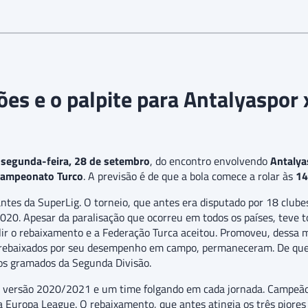
es e o palpite para Antalyaspor 
a
segunda-feira, 28 de setembro
, do encontro envolvendo
Antalya
ampeonato Turco
. A previsão é de que a bola comece a rolar às
14
es da SuperLig. O torneio, que antes era disputado por 18 clubes
020. Apesar da paralisação que ocorreu em todos os países, teve 
ir o rebaixamento e a Federação Turca aceitou. Promoveu, dessa m
 rebaixados por seu desempenho em campo, permaneceram. De queb
os gramados da Segunda Divisão.
na versão 2020/2021 e um time folgando em cada jornada. Campeã
 Europa League. O rebaixamento, que antes atingia os três piores 