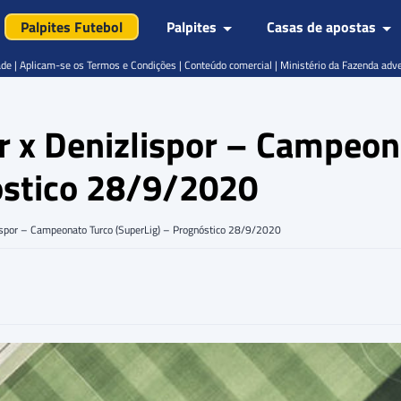
Palpites Futebol
Palpites
Casas de apostas
de | Aplicam-se os Termos e Condições | Conteúdo comercial | Ministério da Fazenda adv
or x Denizlispor – Campeon
óstico 28/9/2020
lispor – Campeonato Turco (SuperLig) – Prognóstico 28/9/2020