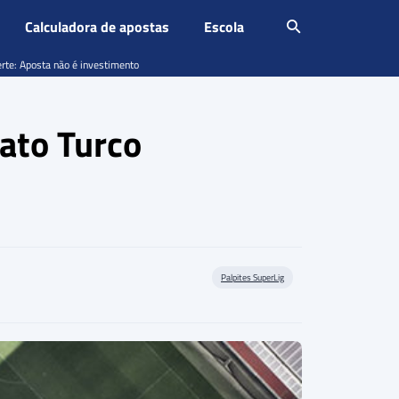
Calculadora de apostas
Escola
erte: Aposta não é investimento
ato Turco
Palpites SuperLig