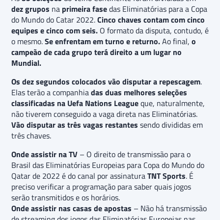
dez grupos
na
primeira fase
das Eliminatórias para a Copa
do Mundo do Catar 2022.
Cinco chaves contam com cinco
equipes e cinco com seis.
O formato da disputa, contudo, é
o mesmo.
Se enfrentam em turno e returno.
Ao final,
o
campeão de cada grupo terá direito a um lugar no
Mundial.
Os dez segundos colocados vão disputar a repescagem
.
Elas terão a companhia
das duas melhores seleções
classificadas na Uefa Nations League
que, naturalmente,
não tiverem conseguido a vaga direta nas Eliminatórias.
Vão disputar as três vagas restantes
sendo divididas em
três chaves.
Onde assistir na TV
– O direito de transmissão para o
Brasil das Eliminatórias Europeias para Copa do Mundo do
Qatar de 2022 é do canal por assinatura
TNT Sports
. É
preciso verificar a programação para saber quais jogos
serão transmitidos e os horários.
Onde assistir nas casas de apostas
– Não há transmissão
de streaming dos jogos das Eliminatórias Europeias nas