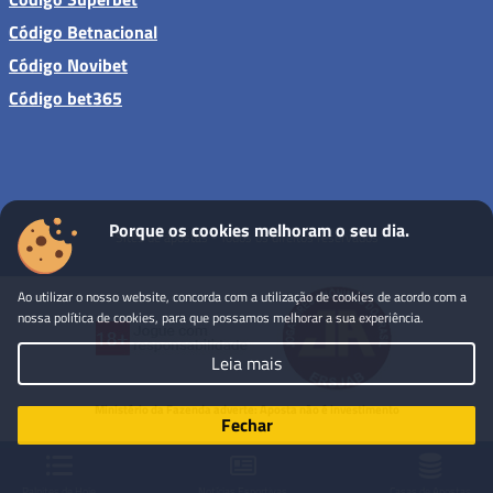
Código Betnacional
Código Novibet
Código bet365
Porque os cookies melhoram o seu dia.
Sites de apostas - Todos os direitos reservados
Ao utilizar o nosso website, concorda com a utilização de cookies de acordo com a
nossa política de cookies, para que possamos melhorar a sua experiência.
Leia mais
Ministério da Fazenda adverte: Aposta não é investimento
Fechar
Palpites de Hoje
Notícias Esportivas
Casas de Apostas