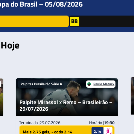
opa do Brasil – 05/08/2026
 Hoje
Palpites Brasileirão Série A
Paulo Matuck
Palpite Mirassol x Remo – Brasileirão –
29/07/2026
0
Terminado |
29.07.2026
Horário |
19:30
Mais 2.75 gols, - odds 2.14
2.14