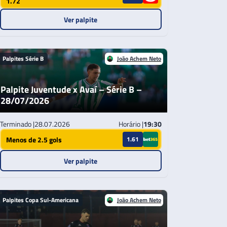
1.72
Ver palpite
Palpites Série B
João Achem Neto
Palpite Juventude x Avaí – Série B –
28/07/2026
Terminado |
28.07.2026
Horário |
19:30
Menos de 2.5 gols
1.61
Ver palpite
Palpites Copa Sul-Americana
João Achem Neto