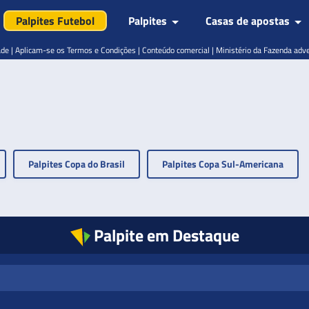
Palpites Futebol
Palpites
Casas de apostas
de | Aplicam-se os Termos e Condições | Conteúdo comercial | Ministério da Fazenda adv
Palpites Copa do Brasil
Palpites Copa Sul-Americana
Palpite em Destaque