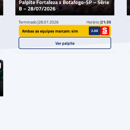
Palpite Fortaleza x Botafogo-SP – Série
B – 28/07/2026
0
Terminado |
28.07.2026
Horário |
21:35
Ambas as equipes marcam: sim
2.00
Ver palpite
0