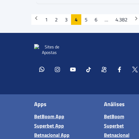
1
2
3
4
5
6
…
4.382
Apps
Análises
BetBoom App
BetBoom
Superbet App
Superbet
Betnacional App
Betnacional