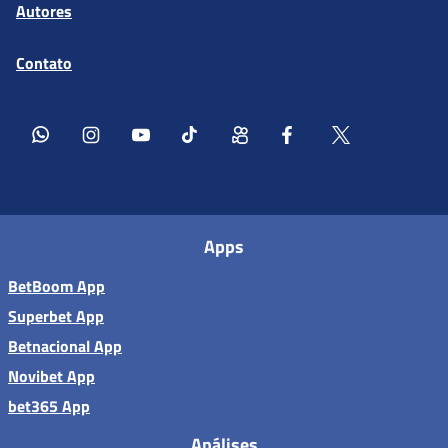
Autores
Contato
Apps
BetBoom App
Superbet App
Betnacional App
Novibet App
bet365 App
Análises