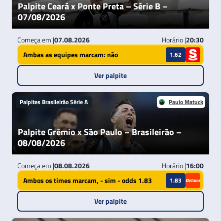
Palpite Ceará x Ponte Preta – Série B –
07/08/2026
Começa em |
07.08.2026
Horário |
20:30
Ambas as equipes marcam: não
1.62
Ver palpite
Palpites Brasileirão Série A
Paulo Matuck
Palpite Grêmio x São Paulo – Brasileirão –
08/08/2026
Começa em |
08.08.2026
Horário |
16:00
Ambos os times marcam, - sim - odds 1.83
1.83
Ver palpite