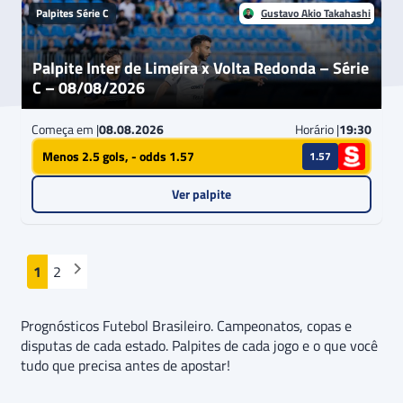
Palpites Série C
Gustavo Akio Takahashi
Palpite Inter de Limeira x Volta Redonda – Série
C – 08/08/2026
Começa em |
08.08.2026
Horário |
19:30
Menos 2.5 gols, - odds 1.57
1.57
Ver palpite
1
2
Prognósticos Futebol Brasileiro. Campeonatos, copas e
disputas de cada estado. Palpites de cada jogo e o que você
tudo que precisa antes de apostar!