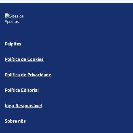
Palpites
Política de Cookies
Política de Privacidade
Política Editorial
Jogo Responsável
Sobre nós