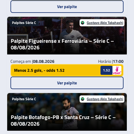
Ver palpite
Palpites Série C
Gustavo Akio Takahashi
Palpite Figueirense x Ferroviária – Série C –
08/08/2026
Começa em |
08.08.2026
Horário |
17:00
Menos 2.5 gols, - odds 1.52
1.52
Ver palpite
Palpites Série C
Gustavo Akio Takahashi
Palpite Botafogo-PB x Santa Cruz – Série C –
08/08/2026