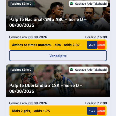
Palpites Série D
Gustavo Akio Takahashi
Palpite Nacional-AM x ABC – Série D –
08/08/2026
Começa em |
08.08.2026
Horário |
16:00
Ambos os times marcam, - sim - odds 2.07
2.07
Ver palpite
Palpites Série D
Gustavo Akio Takahashi
Palpite Uberlândia x CSA – Série D –
08/08/2026
Começa em |
08.08.2026
Horário |
17:00
Mais 2 gols, - odds 1.75
1.75