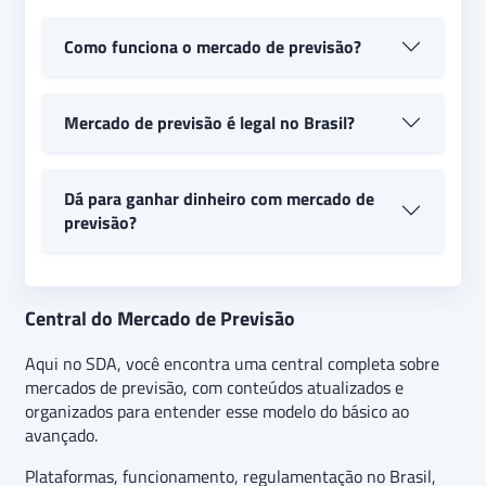
Como funciona o mercado de previsão?
O funcionamento gira em torno de contratos
Mercado de previsão é legal no Brasil?
com respostas objetivas, geralmente “Sim” ou
“Não”. O preço desses contratos varia conforme
a expectativa do mercado e indica a
A Comissão de Valores Mobiliários (CVM) já
Dá para ganhar dinheiro com mercado de
probabilidade de um evento acontecer.
autorizou a criação de produtos desse tipo pela
previsão?
B3, mas o setor ainda passa por estruturação no
país.
Isso depende da capacidade de analisar cenários
e identificar probabilidades mal precificadas.
Central do Mercado de Previsão
Assim como em apostas ou investimentos, há
riscos envolvidos.
Aqui no SDA, você encontra uma central completa sobre
mercados de previsão, com conteúdos atualizados e
organizados para entender esse modelo do básico ao
avançado.
Plataformas, funcionamento, regulamentação no Brasil,