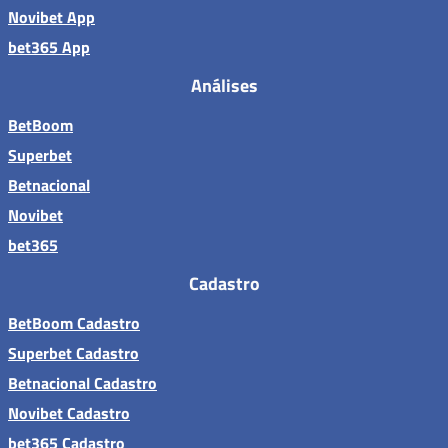
Novibet App
bet365 App
Análises
BetBoom
Superbet
Betnacional
Novibet
bet365
Cadastro
BetBoom Cadastro
Superbet Cadastro
Betnacional Cadastro
Novibet Cadastro
bet365 Cadastro