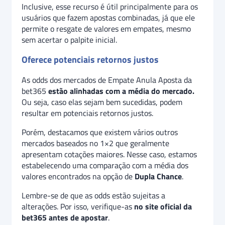
Inclusive, esse recurso é útil principalmente para os
usuários que fazem apostas combinadas, já que ele
permite o resgate de valores em empates, mesmo
sem acertar o palpite inicial.
Oferece potenciais retornos justos
As odds dos mercados de Empate Anula Aposta da
bet365
estão alinhadas com a média do mercado.
Ou seja, caso elas sejam bem sucedidas, podem
resultar em potenciais retornos justos.
Porém, destacamos que existem vários outros
mercados baseados no 1×2 que geralmente
apresentam cotações maiores. Nesse caso, estamos
estabelecendo uma comparação com a média dos
valores encontrados na opção de
Dupla Chance
.
Lembre-se de que as odds estão sujeitas a
alterações. Por isso, verifique-as
no site oficial da
bet365 antes de apostar
.