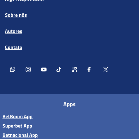
Sobre nós
Autores
Contato
Apps
BetBoom App
Superbet App
Betnacional App