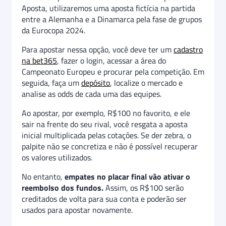
Aposta, utilizaremos uma aposta fictícia na partida
entre a Alemanha e a Dinamarca pela fase de grupos
da Eurocopa 2024.
Para apostar nessa opção, você deve ter um
cadastro
na bet365
, fazer o login, acessar a área do
Campeonato Europeu e procurar pela competição. Em
seguida, faça um
depósito
, localize o mercado e
analise as odds de cada uma das equipes.
Ao apostar, por exemplo, R$100 no favorito, e ele
sair na frente do seu rival, você resgata a aposta
inicial multiplicada pelas cotações. Se der zebra, o
palpite não se concretiza e não é possível recuperar
os valores utilizados.
No entanto,
empates no placar final vão ativar o
reembolso dos fundos.
Assim, os R$100 serão
creditados de volta para sua conta e poderão ser
usados para apostar novamente.