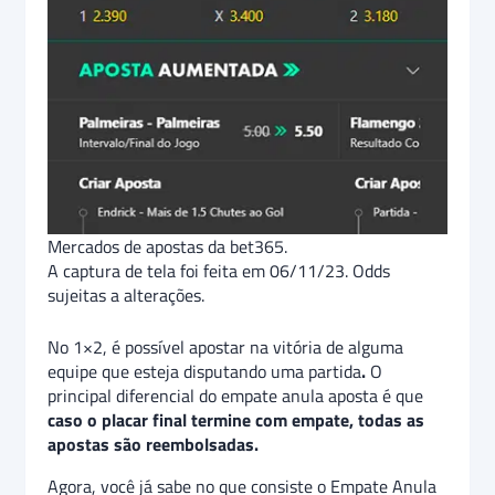
Mercados de apostas da bet365.
A captura de tela foi feita em 06/11/23. Odds
sujeitas a alterações.
No 1×2, é possível apostar na vitória de alguma
equipe que esteja disputando uma partida
.
O
principal diferencial do empate anula aposta é que
caso o placar final termine com empate, todas as
apostas são reembolsadas.
Agora, você já sabe no que consiste o Empate Anula