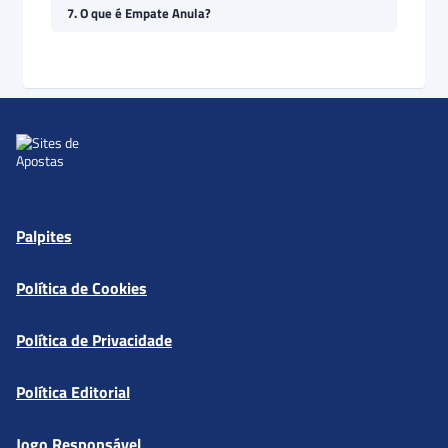
7. O que é Empate Anula?
Palpites
Política de Cookies
Política de Privacidade
Política Editorial
Jogo Responsável