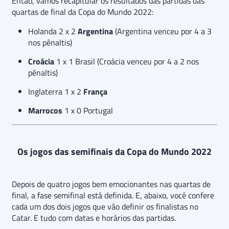
Então, vamos recapitular os resultados das partidas das
quartas de final da Copa do Mundo 2022:
Holanda 2 x 2
Argentina
(Argentina venceu por 4 a 3
nos pênaltis)
Croácia
1 x 1 Brasil (Croácia venceu por 4 a 2 nos
pênaltis)
Inglaterra 1 x 2
França
Marrocos
1 x 0 Portugal
Os jogos das semifinais da Copa do Mundo 2022
Depois de quatro jogos bem emocionantes nas quartas de
final, a fase semifinal está definida. E, abaixo, você confere
cada um dos dois jogos que vão definir os finalistas no
Catar. E tudo com datas e horários das partidas.