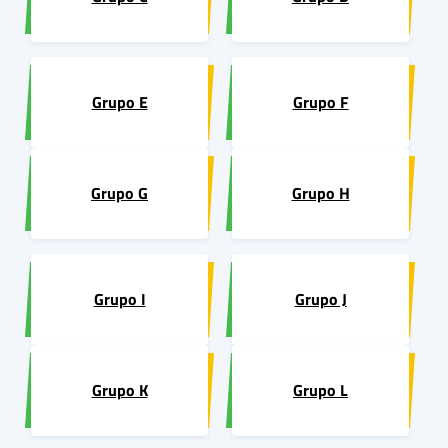
Grupo E
Grupo F
Grupo G
Grupo H
Grupo I
Grupo J
Grupo K
Grupo L