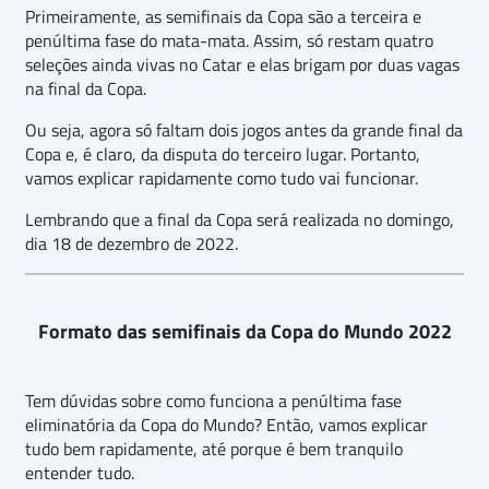
Primeiramente, as semifinais da Copa são a terceira e
penúltima fase do mata-mata. Assim, só restam quatro
seleções ainda vivas no Catar e elas brigam por duas vagas
na final da Copa.
Ou seja, agora só faltam dois jogos antes da grande final da
Copa e, é claro, da disputa do terceiro lugar. Portanto,
vamos explicar rapidamente como tudo vai funcionar.
Lembrando que a final da Copa será realizada no domingo,
dia 18 de dezembro de 2022.
Formato das semifinais da Copa do Mundo 2022
Tem dúvidas sobre como funciona a penúltima fase
eliminatória da Copa do Mundo? Então, vamos explicar
tudo bem rapidamente, até porque é bem tranquilo
entender tudo.