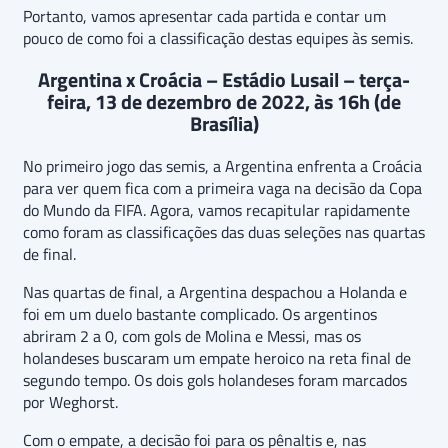
Portanto, vamos apresentar cada partida e contar um
pouco de como foi a classificação destas equipes às semis.
Argentina x Croácia – Estádio Lusail – terça-
feira, 13 de dezembro de 2022, às 16h (de
Brasília)
No primeiro jogo das semis, a Argentina enfrenta a Croácia
para ver quem fica com a primeira vaga na decisão da Copa
do Mundo da FIFA. Agora, vamos recapitular rapidamente
como foram as classificações das duas seleções nas quartas
de final.
Nas quartas de final, a Argentina despachou a Holanda e
foi em um duelo bastante complicado. Os argentinos
abriram 2 a 0, com gols de Molina e Messi, mas os
holandeses buscaram um empate heroico na reta final de
segundo tempo. Os dois gols holandeses foram marcados
por Weghorst.
Com o empate, a decisão foi para os pênaltis e, nas