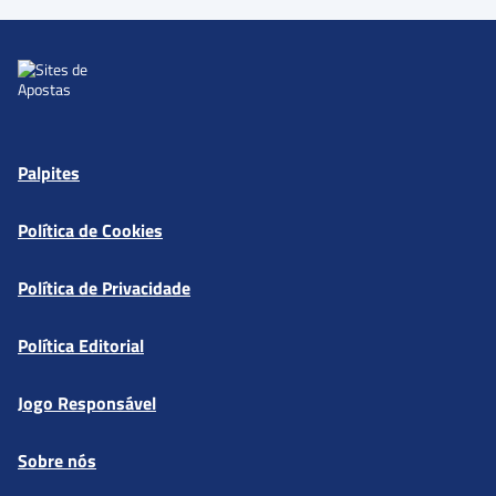
Palpites
Política de Cookies
Política de Privacidade
Política Editorial
Jogo Responsável
Sobre nós