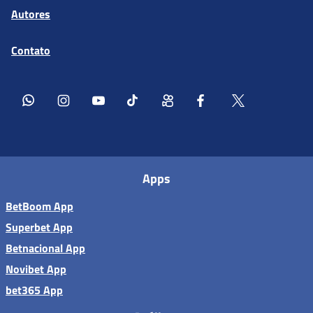
Autores
Contato
Apps
BetBoom App
Superbet App
Betnacional App
Novibet App
bet365 App