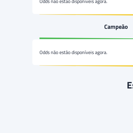
Odds não estão disponíveis agora.
Campeão
Odds não estão disponíveis agora.
E