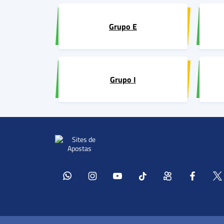
Grupo I
Apps
Análises
BetBoom App
BetBoom
Superbet App
Superbet
Betnacional App
Betnacional