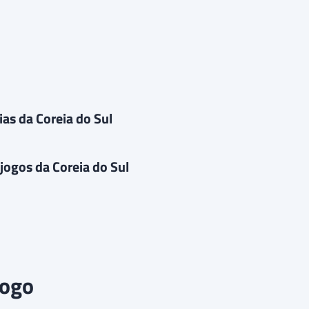
ias da Coreia do Sul
jogos da Coreia do Sul
jogo