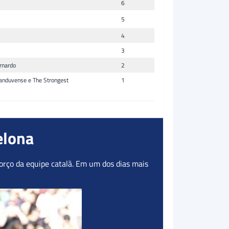
6
5
4
3
ernardo
2
atanduvense e The Strongest
1
elona
rço da equipe catalã. Em um dos dias mais