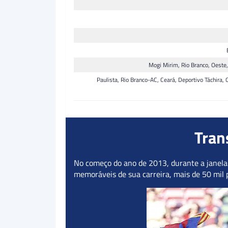
Mogi Mirim, Rio Branco, Oeste,
Paulista, Rio Branco-AC, Ceará, Deportivo Táchira,
Tran
No começo do ano de 2013, durante a janela
memoráveis de sua carreira, mais de 50 mil