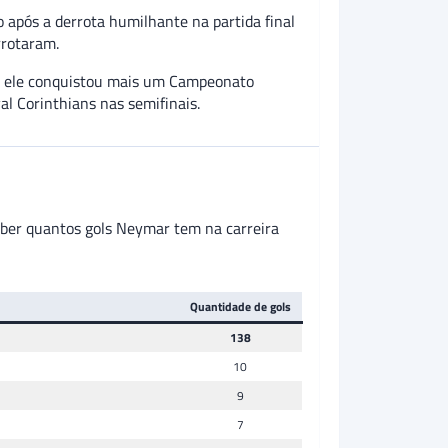
o após a derrota humilhante na partida final
rrotaram.
so, ele conquistou mais um Campeonato
al Corinthians nas semifinais.
aber quantos gols Neymar tem na carreira
Quantidade de gols
138
10
9
7