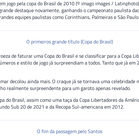
m jogo pela copa do Brasil de 2010 (© imago images / Latinphoto
m grande destaque novamente, ganhando o campeonato paulista daq
andes equipes paulistas como Corinthians, Palmeiras e São Paulo
O primeiros grande título (Copa do Brasil)
oeza de faturar uma Copa do Brasil e se classificar para a Copa L
números e estilo de jogo já surpreendiam a todos. Tanto que já em 
eymar decolou ainda mais. O craque já se tornava uma celebridade 
nho realmente surpreendente para um garoto apenas revelado.
pa do Brasil, assim como uma taça da Copa Libertadores da Améri
 Mundo Sub 20 de 2021 e da Recopa Sul-americana em 2012.
O fim da passagem pelo Santos