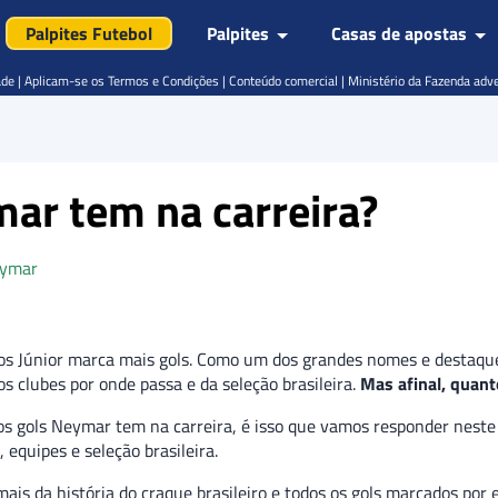
Palpites Futebol
Palpites
Casas de apostas
de | Aplicam-se os Termos e Condições | Conteúdo comercial | Ministério da Fazenda adv
ar tem na carreira?
ymar
s Júnior marca mais gols. Como um dos grandes nomes e destaques
s clubes por onde passa e da seleção brasileira.
Mas afinal, quant
os gols Neymar tem na carreira, é isso que vamos responder neste 
equipes e seleção brasileira.
is da história do craque brasileiro e todos os gols marcados por e