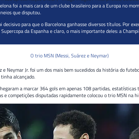
rcelona foi a mais cara de um clube brasileiro para a Europa no 
rneios que disputou.
oi decisivo para que o Barcelona ganhasse diversos títulos. Por ex
 a Supercopa da Espanha e claro, o mais importante deles: a Champ
O trio MSN (Messi, Suárez e Neymar)
z e Neymar Jr. foi um dos mais bem sucedidos da história do futebo
 tinha alcançado.
hegaram a marcar 364 gols em apenas 108 partidas, estatísticas to
as e competições disputadas rapidamente colocou o trio MSN na his