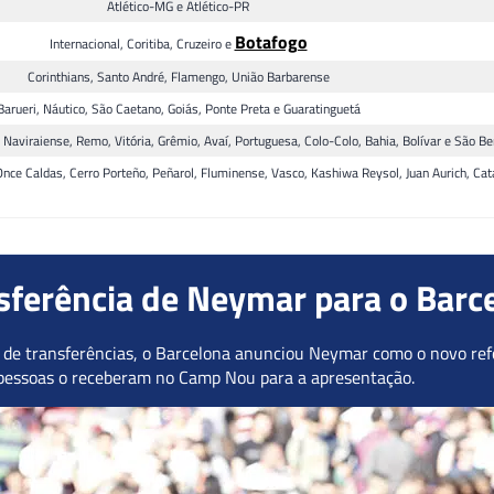
Atlético-MG e Atlético-PR
Botafogo
Internacional, Coritiba, Cruzeiro e
Corinthians, Santo André, Flamengo, União Barbarense
Barueri, Náutico, São Caetano, Goiás, Ponte Preta e Guaratinguetá
 Naviraiense, Remo, Vitória, Grêmio, Avaí, Portuguesa, Colo-Colo, Bahia, Bolívar e São B
 Once Caldas, Cerro Porteño, Peñarol, Fluminense, Vasco, Kashiwa Reysol, Juan Aurich, C
sferência de Neymar para o Barc
 de transferências, o Barcelona anunciou Neymar como o novo refo
 pessoas o receberam no Camp Nou para a apresentação.