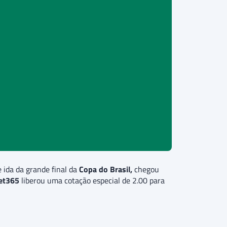
 ida da grande final da
Copa do Brasil,
chegou
et365
liberou uma cotação especial de 2.00 para