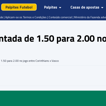
Palpites Futebol
Palpites
Casas de apostas
de | Aplicam-se os Termos e Condições | Conteúdo comercial | Ministério da Fazenda adv
tada de 1.50 para 2.00 no
1.50 para 2.00 no jogo entre Corinthians x Vasco