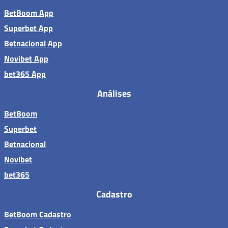
BetBoom App
Superbet App
Betnacional App
Novibet App
bet365 App
Análises
BetBoom
Superbet
Betnacional
Novibet
bet365
Cadastro
BetBoom Cadastro