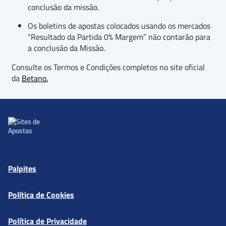
conclusão da missão.
Os boletins de apostas colocados usando os mercados
“Resultado da Partida 0% Margem” não contarão para
a conclusão da Missão.
Consulte os Termos e Condições completos no site oficial
da
Betano.
Palpites
Política de Cookies
Política de Privacidade