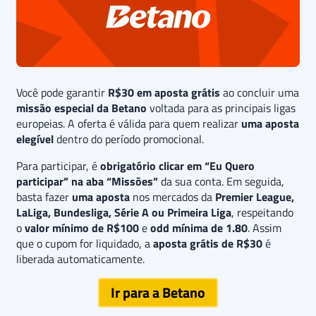
Você pode garantir
R$30 em aposta grátis
ao concluir uma
missão especial da Betano
voltada para as principais ligas
europeias. A oferta é válida para quem realizar
uma aposta
elegível
dentro do período promocional.
Para participar, é
obrigatório clicar em “Eu Quero
participar” na aba “Missões”
da sua conta. Em seguida,
basta fazer
uma aposta
nos mercados da
Premier League,
LaLiga, Bundesliga, Série A ou Primeira Liga
, respeitando
o
valor mínimo de R$100
e
odd mínima de 1.80
. Assim
que o cupom for liquidado, a
aposta grátis de R$30
é
liberada automaticamente.
Ir para a Betano