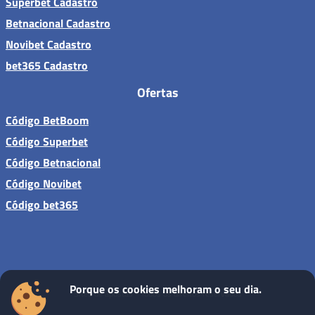
Superbet Cadastro
Betnacional Cadastro
Novibet Cadastro
bet365 Cadastro
Ofertas
Código BetBoom
Código Superbet
Código Betnacional
Código Novibet
Código bet365
Porque os cookies melhoram o seu dia.
Sites de apostas - Todos os direitos reservados