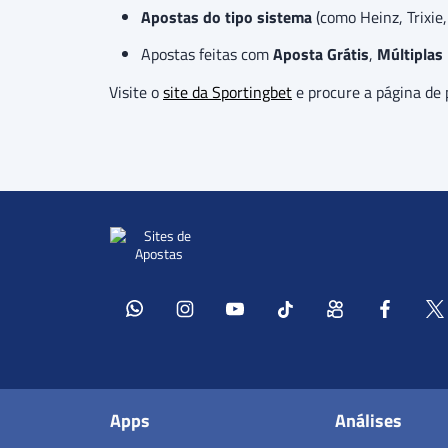
Apostas do tipo sistema
(como Heinz, Trixie,
Apostas feitas com
Aposta Grátis
,
Múltiplas
Visite o
site da Sportingbet
e procure a página de
Apps
Análises