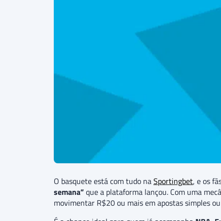
O basquete está com tudo na
Sportingbet
, e os f
semana”
que a plataforma lançou. Com uma mecân
movimentar R$20 ou mais em apostas simples ou m