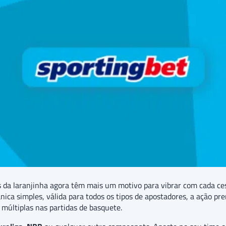
ãs da laranjinha agora têm mais um motivo para vibrar com cada c
ica simples, válida para todos os tipos de apostadores, a ação 
últiplas nas partidas de basquete.