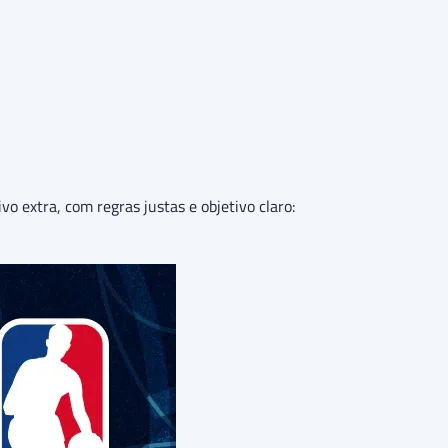
o extra, com regras justas e objetivo claro: