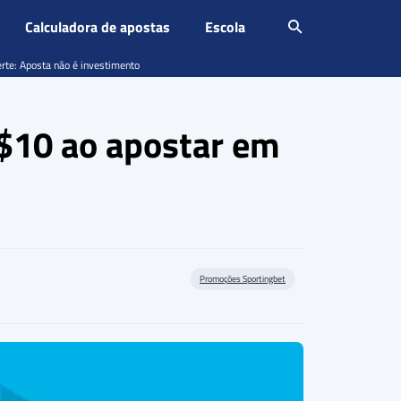
Calculadora de apostas
Escola
erte: Aposta não é investimento
$10 ao apostar em
Promoções Sportingbet