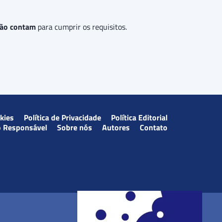
ão contam
para cumprir os requisitos.
okies
Política de Privacidade
Política Editorial
o Responsável
Sobre nós
Autores
Contato