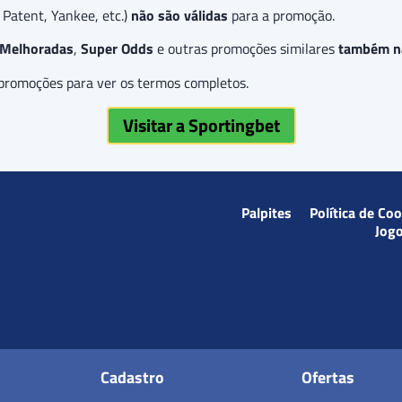
 Patent, Yankee, etc.)
não são válidas
para a promoção.
 Melhoradas
,
Super Odds
e outras promoções similares
também n
 promoções para ver os termos completos.
Visitar a Sportingbet
Palpites
Política de Co
Jog
Cadastro
Ofertas