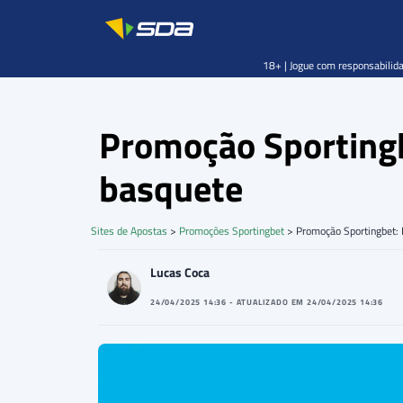
18+ | Jogue com responsabilida
Promoção Sportingb
basquete
Sites de Apostas
>
Promoções Sportingbet
>
Promoção Sportingbet:
Lucas Coca
24/04/2025 14:36 - ATUALIZADO EM 24/04/2025 14:36