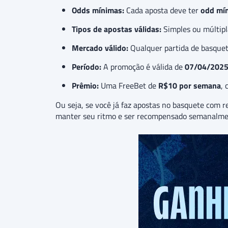
Odds mínimas:
Cada aposta deve ter
odd mín
Tipos de apostas válidas:
Simples ou múltipl
Mercado válido:
Qualquer partida de basquet
Período:
A promoção é válida de
07/04/2025
Prêmio:
Uma FreeBet de
R$10 por semana
,
Ou seja, se você já faz apostas no basquete com re
manter seu ritmo e ser recompensado semanalme