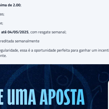
ima de 2.00
;
as;
e;
 até 04/05/2025
, com resgate semanal;
 creditada semanalmente
gularidade, essa é a oportunidade perfeita para ganhar um incentiv
nte.