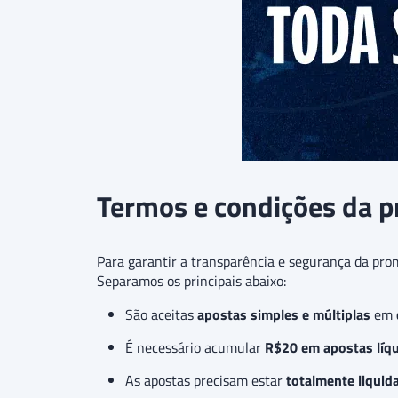
Termos e condições da 
Para garantir a transparência e segurança da pro
Separamos os principais abaixo:
São aceitas
apostas simples e múltiplas
em
É necessário acumular
R$20 em apostas líq
As apostas precisam estar
totalmente liquid