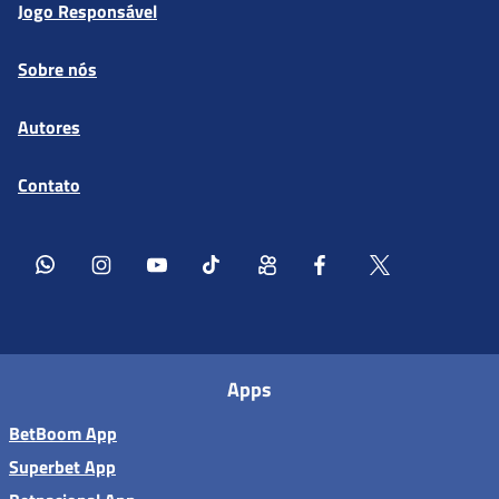
Jogo Responsável
Sobre nós
Autores
Contato
Apps
BetBoom App
Superbet App