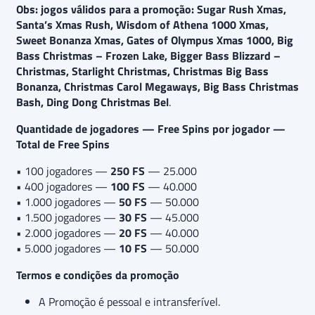
Obs: jogos válidos para a promoção: Sugar Rush Xmas,
Santa’s Xmas Rush, Wisdom of Athena 1000 Xmas,
Sweet Bonanza Xmas, Gates of Olympus Xmas 1000, Big
Bass Christmas – Frozen Lake, Bigger Bass Blizzard –
Christmas, Starlight Christmas, Christmas Big Bass
Bonanza, Christmas Carol Megaways, Big Bass Christmas
Bash, Ding Dong Christmas Bel
.
Quantidade de jogadores — Free Spins por jogador —
Total de Free Spins
• 100 jogadores —
250 FS
— 25.000
• 400 jogadores —
100 FS
— 40.000
• 1.000 jogadores —
50 FS
— 50.000
• 1.500 jogadores —
30 FS
— 45.000
• 2.000 jogadores —
20 FS
— 40.000
• 5.000 jogadores —
10 FS
— 50.000
Termos e condições da promoção
A Promoção é pessoal e intransferível.