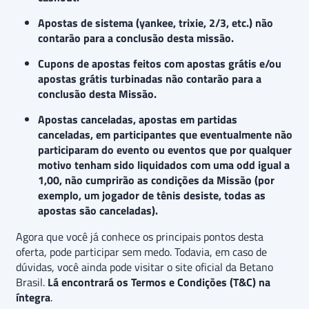
Apostas de sistema (yankee, trixie, 2/3, etc.) não
contarão para a conclusão desta missão.
Cupons de apostas feitos com apostas grátis e/ou
apostas grátis turbinadas não contarão para a
conclusão desta Missão.
Apostas canceladas, apostas em partidas
canceladas, em participantes que eventualmente não
participaram do evento ou eventos que por qualquer
motivo tenham sido liquidados com uma odd igual a
1,00, não cumprirão as condições da Missão (por
exemplo, um jogador de tênis desiste, todas as
apostas são canceladas).
Agora que você já conhece os principais pontos desta
oferta, pode participar sem medo. Todavia, em caso de
dúvidas, você ainda pode visitar o site oficial da Betano
Brasil.
Lá encontrará os Termos e Condições (T&C) na
íntegra
.