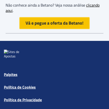
Não conhece ainda a Betano? Veja nossa análise
clicando
aqui
.
Vá e pegue a oferta da
Betano
!
Palpites
Política de Cookies
Política de Privacidade