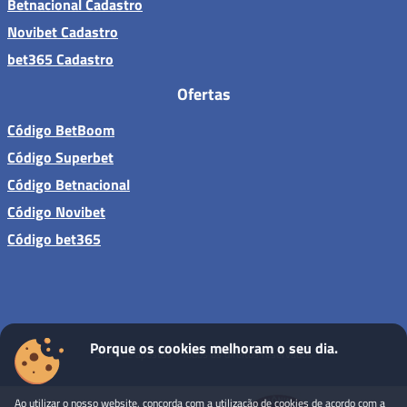
Betnacional Cadastro
Novibet Cadastro
bet365 Cadastro
Ofertas
Código BetBoom
Código Superbet
Código Betnacional
Código Novibet
Código bet365
Porque os cookies melhoram o seu dia.
Sites de apostas - Todos os direitos reservados
Ao utilizar o nosso website, concorda com a utilização de cookies de acordo com a