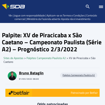
18+ | Jogue com responsabilidade | Aplicam-se os Termos e Condições | Conteúdo
comercial | Ministério da Fazenda adverte: Aposta não é investimento
Palpite: XV de Piracicaba x São
Caetano – Campeonato Paulista (Série
A2) – Prognóstico 2/3/2022
Sites de Apostas
>
Palpites Campeonato Paulista A2
>
XV de Piracicaba x São
Caetano
Bruno Bataglin
Palpites Campeonato Paulista A2
01/03/2022 08:30
Patrocinado por Betfair
Odds patrocinadas