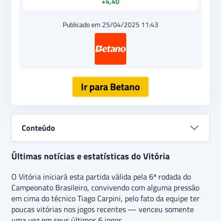
+4,40
Publicado em 25/04/2025 11:43
Ir para Betano
Conteúdo
Últimas notícias e estatísticas do Vitória
O Vitória iniciará esta partida válida pela 6ª rodada do
Campeonato Brasileiro, convivendo com alguma pressão
em cima do técnico Tiago Carpini, pelo fato da equipe ter
poucas vitórias nos jogos recentes — venceu somente
uma vez em seus últimos 6 jogos.