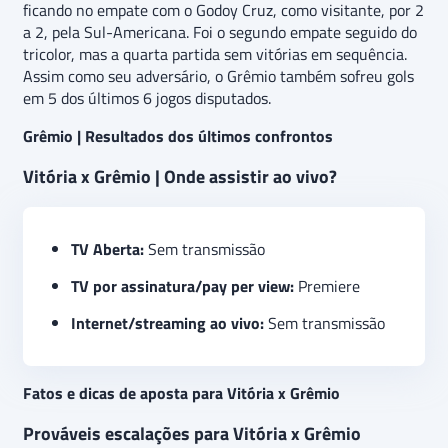
ficando no empate com o Godoy Cruz, como visitante, por 2
a 2, pela Sul-Americana. Foi o segundo empate seguido do
tricolor, mas a quarta partida sem vitórias em sequência.
Assim como seu adversário, o Grêmio também sofreu gols
em 5 dos últimos 6 jogos disputados.
Grêmio | Resultados dos últimos confrontos
Vitória x Grêmio | Onde assistir ao vivo?
TV Aberta:
Sem transmissão
TV por assinatura/pay per view:
Premiere
Internet/streaming ao vivo:
Sem transmissão
Fatos e dicas de aposta para Vitória x Grêmio
Prováveis escalações para Vitória x Grêmio