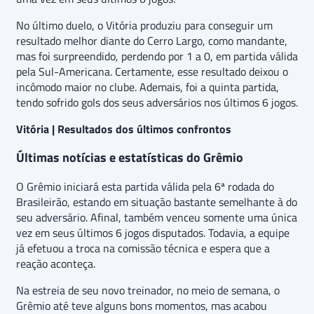
No último duelo, o Vitória produziu para conseguir um
resultado melhor diante do Cerro Largo, como mandante,
mas foi surpreendido, perdendo por 1 a 0, em partida válida
pela Sul-Americana. Certamente, esse resultado deixou o
incômodo maior no clube. Ademais, foi a quinta partida,
tendo sofrido gols dos seus adversários nos últimos 6 jogos.
Vitória | Resultados dos últimos confrontos
Últimas notícias e estatísticas do Grêmio
O Grêmio iniciará esta partida válida pela 6ª rodada do
Brasileirão, estando em situação bastante semelhante à do
seu adversário. Afinal, também venceu somente uma única
vez em seus últimos 6 jogos disputados. Todavia, a equipe
já efetuou a troca na comissão técnica e espera que a
reação aconteça.
Na estreia de seu novo treinador, no meio de semana, o
Grêmio até teve alguns bons momentos, mas acabou