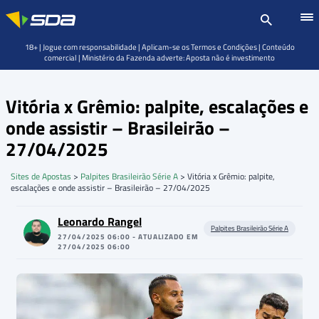
18+ | Jogue com responsabilidade | Aplicam-se os Termos e Condições | Conteúdo
comercial | Ministério da Fazenda adverte: Aposta não é investimento
Vitória x Grêmio: palpite, escalações e
onde assistir – Brasileirão –
27/04/2025
Sites de Apostas
>
Palpites Brasileirão Série A
>
Vitória x Grêmio: palpite,
escalações e onde assistir – Brasileirão – 27/04/2025
Leonardo Rangel
Palpites Brasileirão Série A
27/04/2025 06:00 - ATUALIZADO EM
27/04/2025 06:00