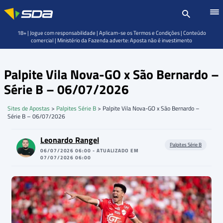
18+ | Jogue com responsabilidade | Aplicam-se os Termos e Condições | Conteúdo
comercial | Ministério da Fazenda adverte: Aposta não é investimento
Palpite Vila Nova-GO x São Bernardo –
Série B – 06/07/2026
Sites de Apostas
>
Palpites Série B
>
Palpite Vila Nova-GO x São Bernardo –
Série B – 06/07/2026
Leonardo Rangel
Palpites Série B
06/07/2026 06:00 - ATUALIZADO EM
07/07/2026 06:00