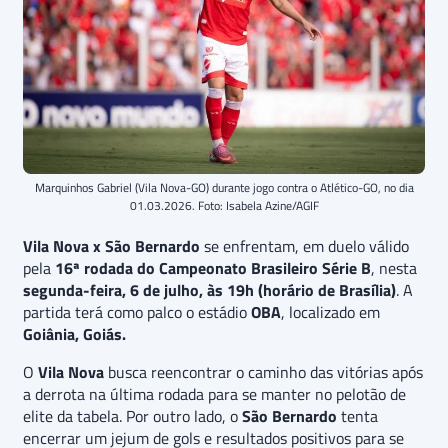
Marquinhos Gabriel (Vila Nova-GO) durante jogo contra o Atlético-GO, no dia
01.03.2026. Foto: Isabela Azine/AGIF
Vila Nova x São Bernardo
se enfrentam, em duelo válido
pela
16ª rodada do Campeonato Brasileiro Série B
, nesta
segunda-feira, 6 de julho, às 19h (horário de Brasília)
. A
partida terá como palco o estádio
OBA
, localizado em
Goiânia, Goiás.
O
Vila Nova
busca reencontrar o caminho das vitórias após
a derrota na última rodada para se manter no pelotão de
elite da tabela. Por outro lado, o
São Bernardo
tenta
encerrar um jejum de gols e resultados positivos para se