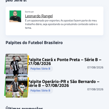
Escrito por
Leonardo Rangel
É um apaixonado por esportes. As apostas fazem parte do meu
trabalho diário, seja apostando ou produzindo conteúdo sobre o
tema.
Palpites do Futebol Brasileiro
Palpite Ceará x Ponte Preta – Série B –
07/08/2026
07/08/2026
Palpites Série B
Palpite Operário-PR x São Bernardo –
Série B – 07/08/2026
07/08/2026
Palpites Série B
Últimas promoções