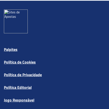
Palpites
Política de Cookies
Política de Privacidade
Política Editorial
Jogo Responsável