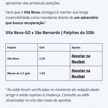
aproximar das primeiras posições.
Será que o
Vila Nova
conseguirá manter sua longa
invencibilidade como mandante diante de
um adversário
que busca recuperação
?
Vila Nova-GO x São Bernardo | Palpites do SDA:
Palpite
Odd
Aposta
Apostar na
Vila Nova
2.05
Novibet
Apostar na
Menos de 2,5 gols
1.65
Novibet
*
As odds foram verificadas no momento da redação deste
artigo e estão sujeitas à mudança. Consulte as odds
atualizadas no site das casas de apostas.