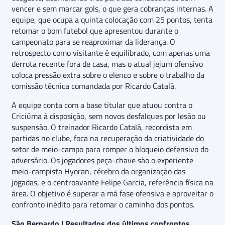
vencer e sem marcar gols, o que gera cobranças internas. A
equipe, que ocupa a quinta colocação com 25 pontos, tenta
retomar o bom futebol que apresentou durante o
campeonato para se reaproximar da liderança. O
retrospecto como visitante é equilibrado, com apenas uma
derrota recente fora de casa, mas o atual jejum ofensivo
coloca pressão extra sobre o elenco e sobre o trabalho da
comissão técnica comandada por Ricardo Catalá.
A equipe conta com a base titular que atuou contra o
Criciúma à disposição, sem novos desfalques por lesão ou
suspensão. O treinador Ricardo Catalá, recordista em
partidas no clube, foca na recuperação da criatividade do
setor de meio-campo para romper o bloqueio defensivo do
adversário. Os jogadores peça-chave são o experiente
meio-campista Hyoran, cérebro da organização das
jogadas, e o centroavante Felipe Garcia, referência física na
área. O objetivo é superar a má fase ofensiva e aproveitar o
confronto inédito para retomar o caminho dos pontos.
São Bernardo | Resultados dos últimos confrontos