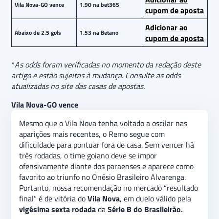
Vila Nova-GO vence
1.90 na bet365
cupom de aposta
Adicionar ao
Abaixo de 2.5 gols
1.53 na Betano
cupom de aposta
*
As odds foram verificadas no momento da redação deste
artigo e estão sujeitas à mudança. Consulte as odds
atualizadas no site das casas de apostas.
Vila Nova-GO vence
Mesmo que o Vila Nova tenha voltado a oscilar nas
aparições mais recentes, o Remo segue com
dificuldade para pontuar fora de casa. Sem vencer há
três rodadas, o time goiano deve se impor
ofensivamente diante dos paraenses e aparece como
favorito ao triunfo no Onésio Brasileiro Alvarenga.
Portanto, nossa recomendação no mercado “resultado
final” é de vitória do
Vila Nova
, em duelo válido pela
vigésima sexta rodada
da
Série B do Brasileirão.