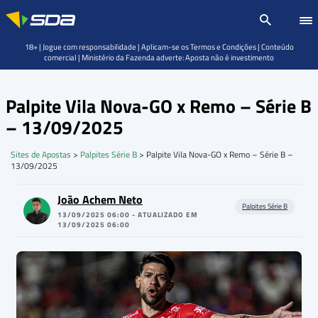
18+ | Jogue com responsabilidade | Aplicam-se os Termos e Condições | Conteúdo
comercial | Ministério da Fazenda adverte: Aposta não é investimento
Palpite Vila Nova-GO x Remo – Série B
– 13/09/2025
Sites de Apostas
>
Palpites Série B
>
Palpite Vila Nova-GO x Remo – Série B –
13/09/2025
João Achem Neto
Palpites Série B
13/09/2025 06:00 - ATUALIZADO EM
13/09/2025 06:00