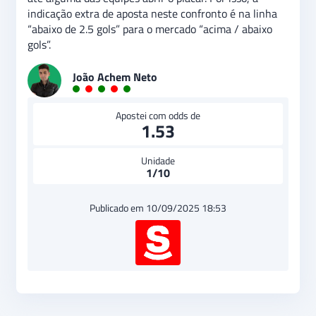
indicação extra de aposta neste confronto é na linha
“abaixo de 2.5 gols” para o mercado “acima / abaixo
gols”.
João Achem Neto
Apostei com odds de
1.53
Unidade
1/10
Publicado em 10/09/2025 18:53