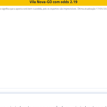
Vila Nova-GO com odds 2.19
 significa que a aposta será bem-sucedida, pois os esportes são imprevisíveis. Última atualização
17/05/20