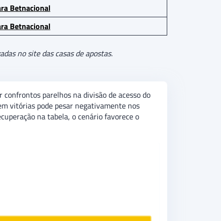
ara Betnacional
ara Betnacional
adas no site das casas de apostas.
 confrontos parelhos na divisão de acesso do
sem vitórias pode pesar negativamente nos
uperação na tabela, o cenário favorece o