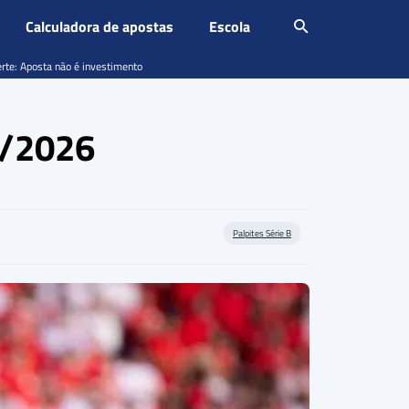
Calculadora de apostas
Escola
erte: Aposta não é investimento
5/2026
Palpites Série B