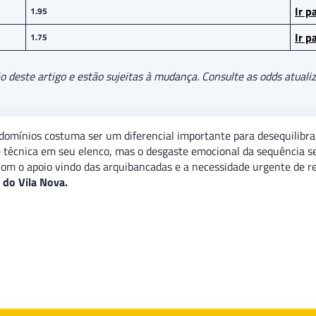
Ir p
1.95
Ir p
1.75
deste artigo e estão sujeitas à mudança. Consulte as odds atualiz
omínios costuma ser um diferencial importante para desequilibrar
ade técnica em seu elenco, mas o desgaste emocional da sequência 
m o apoio vindo das arquibancadas e a necessidade urgente de rec
a do Vila Nova.