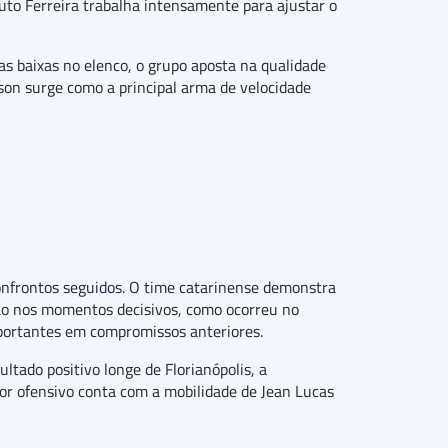
 Guto Ferreira trabalha intensamente para ajustar o
s baixas no elenco, o grupo aposta na qualidade
rson surge como a principal arma de velocidade
confrontos seguidos. O time catarinense demonstra
ção nos momentos decisivos, como ocorreu no
mportantes em compromissos anteriores.
ltado positivo longe de Florianópolis, a
tor ofensivo conta com a mobilidade de Jean Lucas