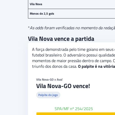
Vila Nova
Menos de 2,5 gols
*
As odds foram verificadas no momento da redação 
Vila Nova vence a partida
A força demonstrada pelo time goiano em seus d
futebol brasileiro. O adversário possui qualid
momentos de maior pressão dentro de campo. Co
triunfo dos donos da casa.
O palpite é na vitóri
Vila Nova-GO x Avaí
Vila Nova-GO vence!
Palpite do jogo
VBET
SPA/MF nº 254/2025