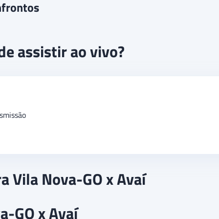
nfrontos
e assistir ao vivo?
smissão
ra Vila Nova-GO x Avaí
va-GO x Avaí