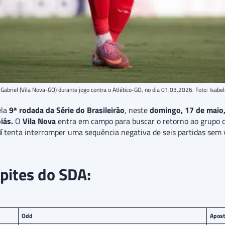
abriel (Vila Nova-GO) durante jogo contra o Atlético-GO, no dia 01.03.2026. Foto: Isabe
ela
9ª rodada da Série do Brasileirão
, neste
domingo, 17 de maio, 
iás.
O
Vila Nova
entra em campo para buscar o retorno ao grupo d
í
tenta interromper uma sequência negativa de seis partidas sem 
lpites do SDA:
Odd
Apost