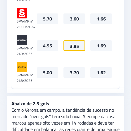
5.70
3.60
1.66
SPA/MF nº
2.090/2024
4.95
1.69
3.85
SPA/MF nº
249/2025
5.00
3.70
1.62
SPA/MF nº
248/2025
Abaixo de 2.5 gols
Com o Verona em campo, a tendência de sucesso no
mercado “over gols” tem sido baixa. A equipe da casa
marcou apenas oito vezes em 14 rodadas e deve ter
dificuldade em balançar as redes diante de uma equipe