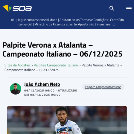
18+ | Jogue com responsabilidade | Aplicam-se os Termos e Condições | Conteúdo
comercial | Ministério da Fazenda adverte: Aposta não é investimento
Palpite Verona x Atalanta –
Campeonato Italiano – 06/12/2025
Sites de Apostas
>
Palpites Campeonato Italiano
>
Palpite Verona x Atalanta –
Campeonato Italiano – 06/12/2025
João Achem Neto
Palpites Campeonato Italiano
06/12/2025 06:00 - ATUALIZADO
EM 08/12/2025 06:00