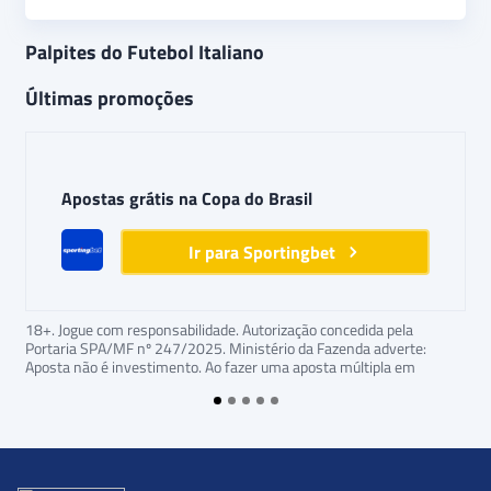
Palpites do Futebol Italiano
Últimas promoções
Apostas grátis na Copa do Brasil
Ir para Sportingbet
18+. Jogue com responsabilidade. Autorização concedida pela
Portaria SPA/MF nº 247/2025. Ministério da Fazenda adverte:
Aposta não é investimento. Ao fazer uma aposta múltipla em
qualquer partida da Copa do Brasil, o participante recebe uma aposta
grátis para usar em qualquer evento de futebol. Aplicam-se T&Cs.