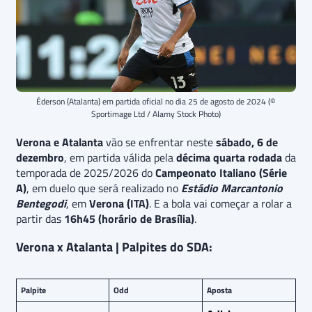
Éderson (Atalanta) em partida oficial no dia 25 de agosto de 2024 (©
Sportimage Ltd / Alamy Stock Photo)
Verona e Atalanta
vão se enfrentar neste
sábado, 6 de
dezembro
, em partida válida pela
décima quarta rodada
da
temporada de 2025/2026 do
Campeonato Italiano (Série
A)
, em duelo que será realizado no
Estádio Marcantonio
Bentegodi
, em
Verona (ITA)
. E a bola vai começar a rolar a
partir das
16h45 (horário de Brasília)
.
Verona x Atalanta | Palpites do SDA:
Palpite
Odd
Aposta