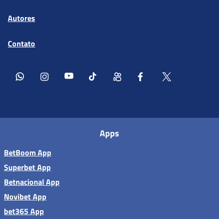
Autores
Contato
Apps
BetBoom App
Superbet App
Betnacional App
Novibet App
bet365 App