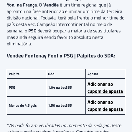
Yon, na França
. O
Vendée
é um time regional que já
aprontou na fase anterior ao eliminar um time da terceira
divisão nacional. Todavia, terá pela frente o melhor time do
país desta vez. Campeão Intercontinental no meio de
semana, o
PSG
deverá poupar a maioria de seus titulares,
mas ainda seguirá sendo favorito absoluto nesta
eliminatória.
Vendee Fontenay Foot x PSG | Palpites do SDA:
Palpite
Odd
Aposta
Adicionar ao
PSG
1,04 na bet365
cupom de aposta
Adicionar ao
Menos de 4,5 gols
1,50 na bet365
cupom de aposta
*
As odds foram verificadas no momento da redação deste
artigo e estão sujeitas à mudança. Consulte as odds