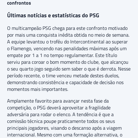
confrontos
Últimas notícias e estatísticas do PSG
O multicampeão PSG chega para este confronto motivado
por mais uma conquista inédita obtida no meio de semana.
A equipe levantou o troféu do Intercontinental ao superar
o Flamengo, vencendo nas penalidades máximas após um
empate por 1 a 1 no tempo regulamentar. Este título
serviu para coroar o bom momento do clube, que alcançou
o seu quarto jogo seguido sem saber o que é derrota. Nesse
período recente, o time venceu metade destes duelos,
demonstrando consistência e capacidade de decisão nos
momentos mais importantes.
Amplamente favorito para avançar nesta fase da
competição, o PSG deverá aproveitar a fragilidade
adversária para rodar o elenco. A tendência é que a
comissão técnica poupe praticamente todos os seus
principais jogadores, visando o descanso após a viagem
internacional. Mesmo com uma formação alternativa, o