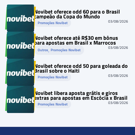
Novibet oferece odd 60 para o Brasil
campeão da Copa do Mundo
03/08/2026
Promoções Novibet
Novibet oferece até R$30 em bônus
para apostas em Brasil x Marrocos
03/08/2026
, 
Outros
Promoções Novibet
Novibet oferece odd 50 para goleada do
Brasil sobre o Haiti
03/08/2026
Promoções Novibet
Novibet libera aposta grátis e giros
extras para apostas em Escócia x Brasil
03/08/2026
Promoções Novibet