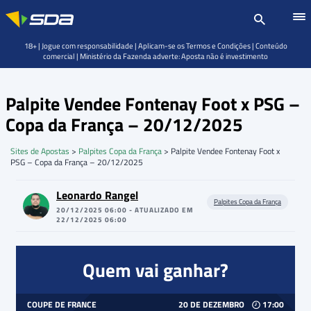
18+ | Jogue com responsabilidade | Aplicam-se os Termos e Condições | Conteúdo
comercial | Ministério da Fazenda adverte: Aposta não é investimento
Palpite Vendee Fontenay Foot x PSG –
Copa da França – 20/12/2025
Sites de Apostas
>
Palpites Copa da França
>
Palpite Vendee Fontenay Foot x
PSG – Copa da França – 20/12/2025
Leonardo Rangel
Palpites Copa da França
20/12/2025 06:00 - ATUALIZADO EM
22/12/2025 06:00
Quem vai ganhar?
COUPE DE FRANCE
20 DE DEZEMBRO
17:00