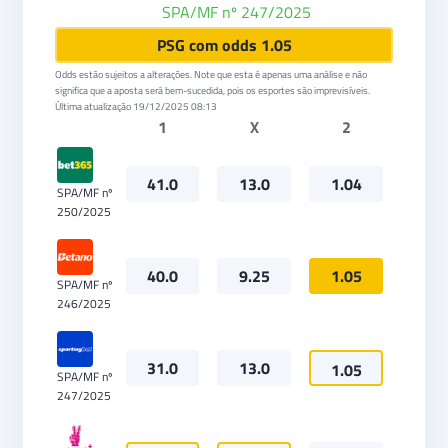
SPA/MF nº 247/2025
Sportingbet
PSG com odds 1.05
Odds estão sujeitos a alterações. Note que esta é apenas uma análise e não
significa que a aposta será bem-sucedida, pois os esportes são imprevisíveis.
Última atualização
19/12/2025 08:13
1
X
2
41.0
13.0
1.04
SPA/MF nº
250/2025
40.0
9.25
1.05
SPA/MF nº
246/2025
31.0
13.0
1.05
SPA/MF nº
247/2025