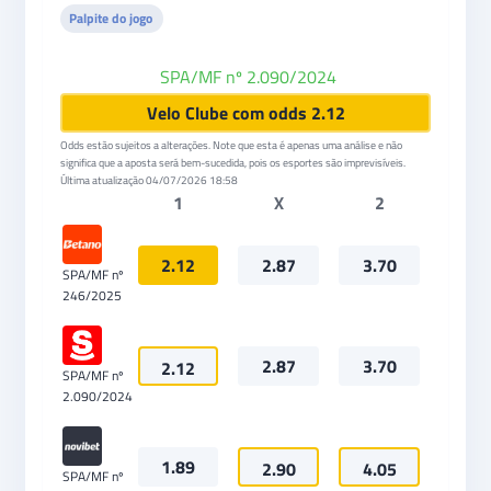
Palpite do jogo
SPA/MF nº 2.090/2024
Superbet
Velo Clube com odds 2.12
Odds estão sujeitos a alterações. Note que esta é apenas uma análise e não
significa que a aposta será bem-sucedida, pois os esportes são imprevisíveis.
Última atualização
04/07/2026 18:58
1
X
2
2.12
2.87
3.70
SPA/MF nº
246/2025
2.87
3.70
2.12
SPA/MF nº
2.090/2024
1.89
2.90
4.05
SPA/MF nº