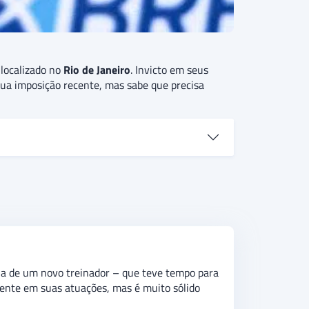
localizado no
Rio de Janeiro
. Invicto em seus
a imposição recente, mas sabe que precisa
sil e há 2 jogos sem perder, o Vasco quer
endo valer a liderança desta competição.
O
não tenha mais de três gols, indicando uma
eia de um novo treinador – que teve tempo para
mente em suas atuações, mas é muito sólido