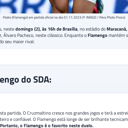
Pedro (Flamengo) em partida oficial no dia 01.11.2023 (© IMAGO / Pera Photo Press)
s, neste
domingo (2), às 16h de Brasília
, no estádio do
Maracanã,
r, Álvaro Pacheco, neste clássico. Enquanto o
Flamengo
mantém su
o seu maior rival.
 Brasileirão 2024. Classificado às oitavas de final da Copa do Bra
mengo do SDA:
 Enquanto o Flamengo buscará sua quinta vitória consecutiva, pod
sua maior solidez. Além disso, há a expectativa de que a partida 
sta partida. O Cruzmaltino cresce nos grandes jogos e terá a estr
teiro e confiável. O Flamengo está longe de ser brilhante tecnica
Portanto, o Flamengo é o favorito neste duelo.