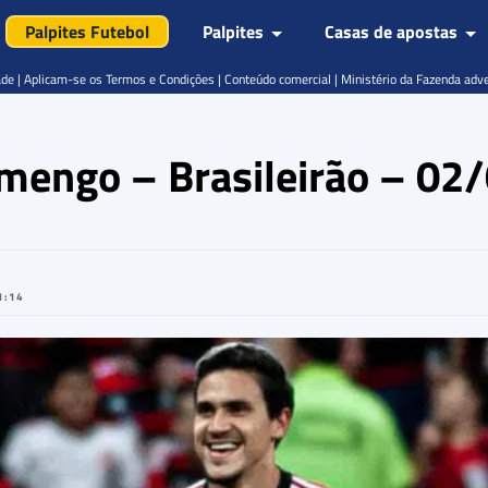
Palpites Futebol
Palpites
Casas de apostas
de | Aplicam-se os Termos e Condições | Conteúdo comercial | Ministério da Fazenda adv
lamengo – Brasileirão – 0
1:14