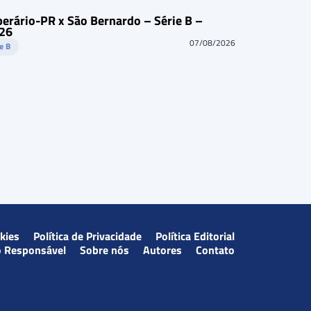
perário-PR x São Bernardo – Série B –
26
07/08/2026
ie B
okies
Política de Privacidade
Política Editorial
o Responsável
Sobre nós
Autores
Contato