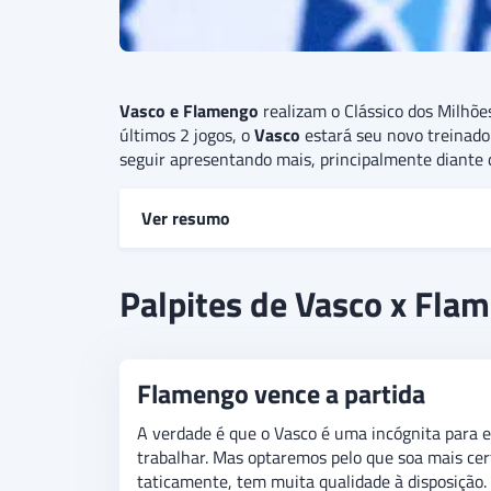
Vasco e Flamengo
realizam o Clássico dos Milhõe
últimos 2 jogos, o
Vasco
estará seu novo treinado
seguir apresentando mais, principalmente diante d
Ver resumo
Vasco e Flamengo se enfrentam pela 7ª rodada do
Palpites de Vasco x Fla
confirmar meloeiras diante do seu maior rival.
palpite é
de vitória do Flamengo, apostando em 
aposta de “abaixo de 3,5 gols” no jogo.
Flamengo vence a partida
A verdade é que o Vasco é uma incógnita para e
trabalhar. Mas optaremos pelo que soa mais cer
taticamente, tem muita qualidade à disposição.