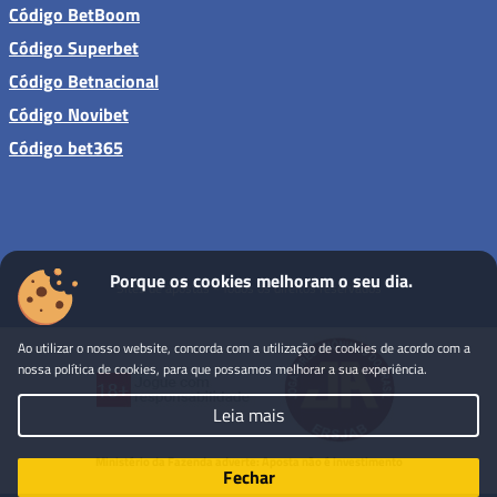
Código BetBoom
Código Superbet
Código Betnacional
Código Novibet
Código bet365
Porque os cookies melhoram o seu dia.
Sites de apostas - Todos os direitos reservados
Ao utilizar o nosso website, concorda com a utilização de cookies de acordo com a
nossa política de cookies, para que possamos melhorar a sua experiência.
Leia mais
Ministério da Fazenda adverte: Aposta não é investimento
Fechar