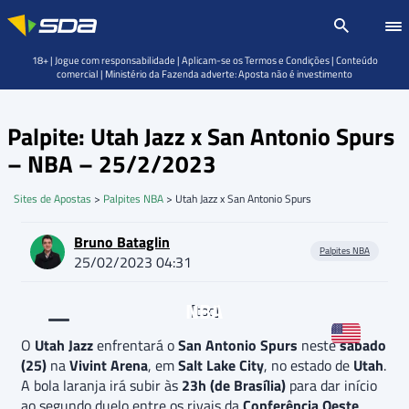
18+ | Jogue com responsabilidade | Aplicam-se os Termos e Condições | Conteúdo
comercial | Ministério da Fazenda adverte: Aposta não é investimento
Palpite: Utah Jazz x San Antonio Spurs
– NBA – 25/2/2023
Sites de Apostas
>
Palpites NBA
>
Utah Jazz x San Antonio Spurs
Bruno Bataglin
Palpites NBA
25/02/2023 04:31
NBA
[toc]
O
Utah Jazz
enfrentará o
San Antonio Spurs
neste
sábado
(25)
na
Vivint Arena
, em
Salt Lake City
, no estado de
Utah
.
A bola laranja irá subir às
23h (de Brasília)
para dar início
ao segundo duelo entre os rivais da
Conferência Oeste