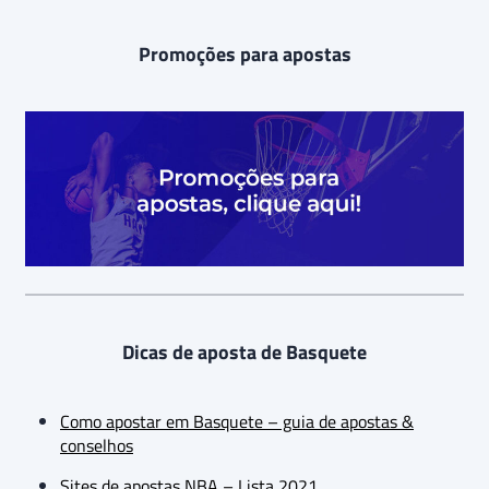
Promoções para apostas
Dicas de aposta de Basquete
Como apostar em Basquete – guia de apostas &
conselhos
Sites de apostas NBA – Lista 2021