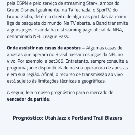
pela ESPN e pelo serviço de streaming Star+, ambos do
Grupo Disney. Igualmente, na TV fechada, o SporTV, do
Grupo Globo, detém o direito de algumas partidas da maior
liga de basquete do mundo. Na TV aberta, a Band transmite
alguns jogos. E ainda há o streaming pago oficial da NBA,
denominado NFL League Pass.
Onde assistir nas casas de apostas –
Algumas casas de
apostas que operam no Brasil passam os jogos da NFL ao
vivo. Por exemplo, a bet365. Entretanto, sempre consulte a
programação e disponibilidade na sua operadora de apostas
e em sua região. Afinal, o recurso de transmissão ao vivo
está sujeito às limitações técnicas e geográficas.
A seguir, leia o nosso prognóstico para o mercado de
vencedor da partida
:
Prognóstico: Utah Jazz x Portland Trail Blazers