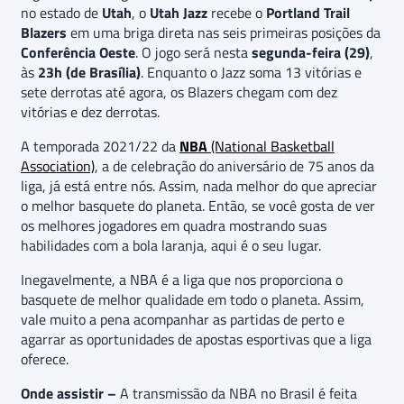
no estado de
Utah
, o
Utah Jazz
recebe o
Portland Trail
Blazers
em uma briga direta nas seis primeiras posições da
Conferência Oeste
. O jogo será nesta
segunda-feira (29)
,
às
23h (de Brasília)
. Enquanto o Jazz soma 13 vitórias e
sete derrotas até agora, os Blazers chegam com dez
vitórias e dez derrotas.
A temporada 2021/22 da
NBA
(National Basketball
Association)
, a de celebração do aniversário de 75 anos da
liga, já está entre nós. Assim, nada melhor do que apreciar
o melhor basquete do planeta. Então, se você gosta de ver
os melhores jogadores em quadra mostrando suas
habilidades com a bola laranja, aqui é o seu lugar.
Inegavelmente, a NBA é a liga que nos proporciona o
basquete de melhor qualidade em todo o planeta. Assim,
vale muito a pena acompanhar as partidas de perto e
agarrar as oportunidades de apostas esportivas que a liga
oferece.
Onde assistir –
A transmissão da NBA no Brasil é feita