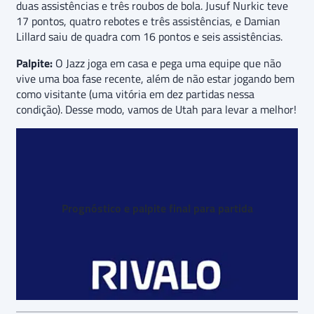
duas assistências e três roubos de bola. Jusuf Nurkic teve
17 pontos, quatro rebotes e três assistências, e Damian
Lillard saiu de quadra com 16 pontos e seis assistências.
Palpite:
O Jazz joga em casa e pega uma equipe que não
vive uma boa fase recente, além de não estar jogando bem
como visitante (uma vitória em dez partidas nessa
condição). Desse modo, vamos de Utah para levar a melhor!
Prognóstico e palpite final
para partida