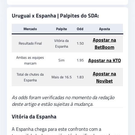
Uruguai x Espanha | Palpites do SDA:
Mercado
Palpite
Odd
Aposta
Apostar na
Vitória da
Resultado Final
1.50
Espanha
BetBoom
Ambas as equipes
Apostar na KTO
Sim
1.95
marcam
Apostar na
Total de chutes da
Mais de 16.5
1.83
Espanha
Novibet
As odds foram verificadas no momento da redação
deste artigo e estão sujeitas à mudança.
Vitória da Espanha
A Espanha chega para este confronto com a