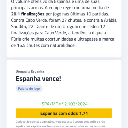
O volume ofensivo da Espanha é uma de suas
principais armas. A equipe registrou uma média de
20.1 finalizações
por jogo nas últimas 10 partidas.
Contra Cabo Verde, foram 27 chutes, e contra a Arábia
Saudita, 22. Diante de um Uruguai que cedeu 12
finalizações para Cabo Verde, a tendência é que a
Fúria crie muitas oportunidades e ultrapasse a marca
de 16.5 chutes com naturalidade.
Uruguai x Espanha
Espanha vence!
Palpite do jogo
SPA/MF nº 2.103/2024
BetBoom
Espanha com odds 1.71
Odds estão sujeitos a alterações. Note que esta é apenas uma análise e não
significa que a aposta será bem-sucedida, pois os esportes são imprevisíveis.