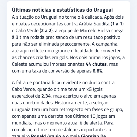
Últimas notícias e estatísticas do Uruguai
A situação do Uruguai no torneio é delicada. Após dois
empates decepcionantes contra Arábia Saudita (
1 a 1
)
e Cabo Verde (
2 a 2
), a equipe de Marcelo Bielsa chega
à última rodada precisando de um resultado positivo
para não ser eliminada precocemente. A campanha
até aqui reflete uma grande dificuldade de converter
as chances criadas em gols. Nos dois primeiros jogos, a
Celeste acumulou impressionantes
44 chutes
, mas
com uma taxa de conversão de apenas
6,8%
.
A falta de pontaria ficou evidente no duelo contra
Cabo Verde, quando o time teve um xG (gols
esperados) de
2.34
, mas acertou o alvo em apenas
duas oportunidades. Historicamente, a seleção
uruguaia tem um bom retrospecto em fases de grupo,
com apenas uma derrota nos últimos 10 jogos em
mundiais, mas o momento atual é de alerta. Para
complicar, o time tem desfalques importantes: o
zagueiro
Ronald Araujo
e o meia
Giorgian De