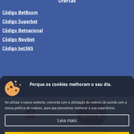
Ofertas
Código BetBoom
Código Superbet
Código Betnacional
Código Novibet
Código bet365
Porque os cookies melhoram o seu dia.
Sites de apostas - Todos os direitos reservados
Ao utilizar o nosso website, concorda com a utilização de cookies de acordo com a
nossa política de cookies, para que possamos melhorar a sua experiência.
Leia mais
Ministério da Fazenda adverte: Aposta não é investimento