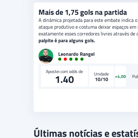
Mais de 1,75 gols na partida
A dinâmica projetada para este embate indica o
ataque produtivo e costuma deixar espaços em s
exatamente esses corredores livres através de c
palpite é para alguns gols.
Leonardo Rangel
Apostei com odds de
Unidade
1.40
+4,00
Pu
10/10
Últimas notícias e estat