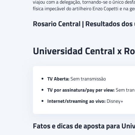
viajou com a delegação, tornando-se o único desf
física impecável do artilheiro Enzo Copetti e na g
Rosario Central | Resultados dos
Universidad Central x Ros
TV Aberta:
Sem transmissão
TV por assinatura/pay per view:
Sem tran
Internet/streaming ao vivo:
Disney+
Fatos e dicas de aposta para Univ