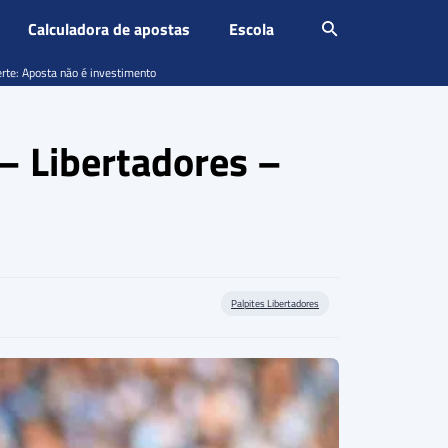
Calculadora de apostas
Escola
erte: Aposta não é investimento
 – Libertadores –
Palpites Libertadores