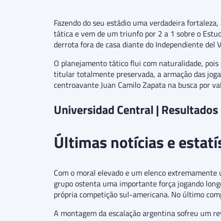
Fazendo do seu estádio uma verdadeira fortaleza,
tática e vem de um triunfo por 2 a 1 sobre o Est
derrota fora de casa diante do Independiente del 
O planejamento tático flui com naturalidade, poi
titular totalmente preservada, a armação das jog
centroavante Juan Camilo Zapata na busca por vali
Universidad Central | Resultados
Últimas notícias e estatí
Com o moral elevado e um elenco extremamente un
grupo ostenta uma importante força jogando longe d
própria competição sul-americana. No último compr
A montagem da escalação argentina sofreu um revé