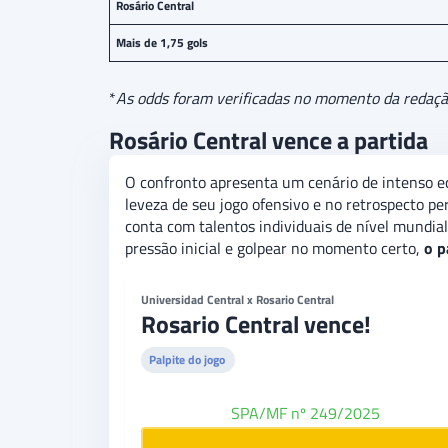
Rosário Central
Mais de 1,75 gols
*
As odds foram verificadas no momento da redação 
Rosário Central vence a partida
O confronto apresenta um cenário de intenso e
leveza de seu jogo ofensivo e no retrospecto pe
conta com talentos individuais de nível mundial
pressão inicial e golpear no momento certo,
o p
Universidad Central x Rosario Central
Rosario Central vence!
Palpite do jogo
Novibet
SPA/MF nº 249/2025