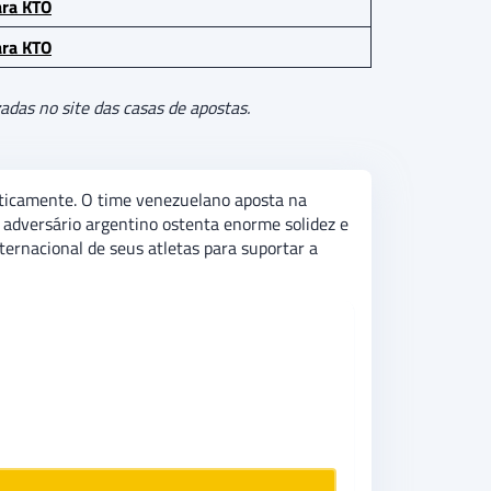
ara KTO
ara KTO
adas no site das casas de apostas.
aticamente. O time venezuelano aposta na
o adversário argentino ostenta enorme solidez e
ternacional de seus atletas para suportar a