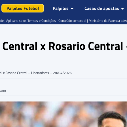
Palpites Futebol
Palpites
Casas de apostas
de | Aplicam-se os Termos e Condições | Conteúdo comercial | Ministério da Fazenda adv
 Central x Rosario Central
ral x Rosario Central – Libertadores – 28/04/2026
6:00