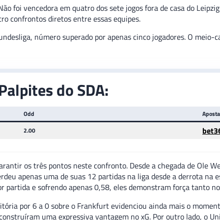
 foi vencedora em quatro dos sete jogos fora de casa do Leipzig
o confrontos diretos entre essas equipes.
undesliga, número superado por apenas cinco jogadores. O meio-c
 Palpites do SDA:
Odd
Aposta
bet3
2.00
arantir os três pontos neste confronto. Desde a chegada de Ole W
rdeu apenas uma de suas 12 partidas na liga desde a derrota na e
r partida e sofrendo apenas 0,58, eles demonstram força tanto no
tória por 6 a 0 sobre o Frankfurt evidenciou ainda mais o moment
construíram uma expressiva vantagem no xG. Por outro lado, o Uni