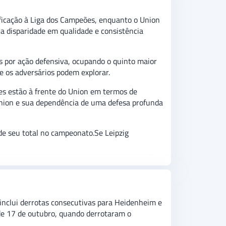
ificação à Liga dos Campeões, enquanto o Union
 a disparidade em qualidade e consistência
 por ação defensiva, ocupando o quinto maior
e os adversários podem explorar.
es estão à frente do Union em termos de
nion e sua dependência de uma defesa profunda
de seu total no campeonato.Se Leipzig
 inclui derrotas consecutivas para Heidenheim e
de 17 de outubro, quando derrotaram o