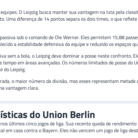
 equipes. O Leipzig busca manter sua vantagem na luta pela class
to. Uma diferença de 14 pontos separa os dois times, o que reflete
 passiva sob o comando de Ole Werner. Eles permitem 15,88 passes
ecido a estabilidade defensiva da equipe e reduzido os espaços qu
a sem a bola, o Leipzig deve dominar a posse neste confronto. El
is tempo em áreas avançadas. Os números limitados de posse do U
e do Leipzig.
arada, o maior número da divisão, mas esses representam metade 
uma vantagem clara.
ísticas do Union Berlin
nos últimos cinco jogos de liga. Sua recente queda de rendimento
l em casa contra o Bayern. Eles não vencem um jogo de liga des