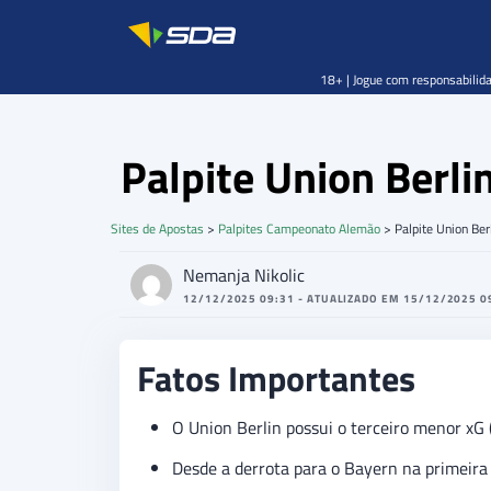
18+ | Jogue com responsabilida
Palpite Union Berli
Sites de Apostas
>
Palpites Campeonato Alemão
>
Palpite Union Be
Nemanja Nikolic
12/12/2025 09:31 - ATUALIZADO EM 15/12/2025 0
Fatos Importantes
O Union Berlin possui o terceiro menor xG 
Desde a derrota para o Bayern na primeira