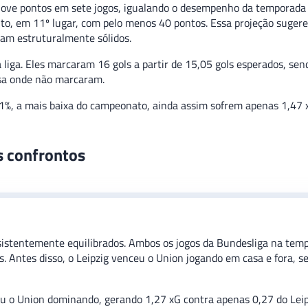
ove pontos em sete jogos, igualando o desempenho da temporada 
o, em 11º lugar, com pelo menos 40 pontos. Essa projeção sugere
uam estruturalmente sólidos.
a liga. Eles marcaram 16 gols a partir de 15,05 gols esperados, s
asa onde não marcaram.
%, a mais baixa do campeonato, ainda assim sofrem apenas 1,47 
s confrontos
sistentemente equilibrados. Ambos os jogos da Bundesliga na te
es. Antes disso, o Leipzig venceu o Union jogando em casa e fora
u o Union dominando, gerando 1,27 xG contra apenas 0,27 do Leipz