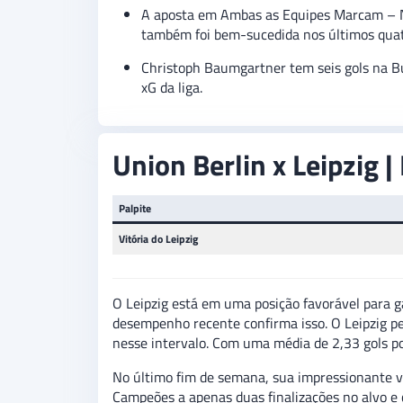
A aposta em Ambas as Equipes Marcam – Não
também foi bem-sucedida nos últimos quatr
Christoph Baumgartner tem seis gols na B
xG da liga.
Union Berlin x Leipzig
|
Palpite
Vitória do Leipzig
O Leipzig está em uma posição favorável para g
desempenho recente confirma isso. O Leipzig pe
nesse intervalo. Com uma média de 2,33 gols po
No último fim de semana, sua impressionante vi
Campeões a apenas duas finalizações no alvo e 