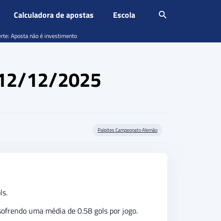
Calculadora de apostas
Escola
erte: Aposta não é investimento
– 12/12/2025
Palpites Campeonato Alemão
ls.
sofrendo uma média de 0.58 gols por jogo.