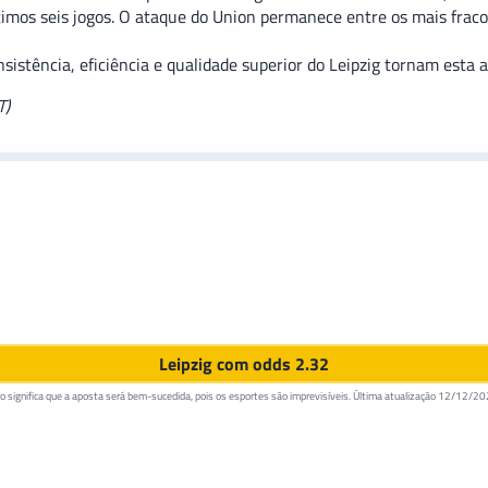
mos seis jogos. O ataque do Union permanece entre os mais fracos
istência, eficiência e qualidade superior do Leipzig tornam esta 
T)
Leipzig com odds 2.32
 significa que a aposta será bem-sucedida, pois os esportes são imprevisíveis. Última atualização
12/12/20