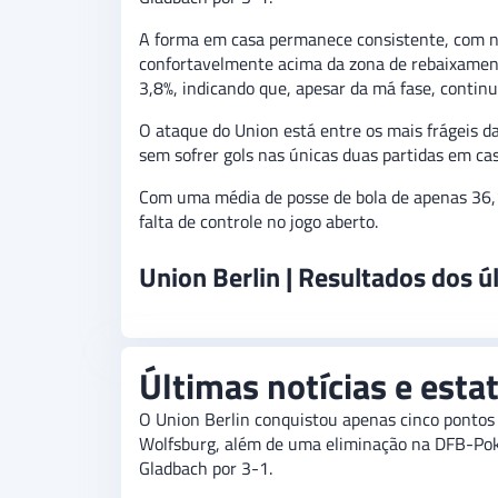
A forma em casa permanece consistente, com n
confortavelmente acima da zona de rebaixament
3,8%, indicando que, apesar da má fase, contin
O ataque do Union está entre os mais frágeis d
sem sofrer gols nas únicas duas partidas em c
Com uma média de posse de bola de apenas 36,1
falta de controle no jogo aberto.
Union Berlin | Resultados dos 
Últimas notícias e estat
O Union Berlin conquistou apenas cinco pontos 
Wolfsburg, além de uma eliminação na DFB-Poka
Gladbach por 3-1.