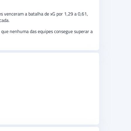
es venceram a batalha de xG por 1,29 a 0,61,
cada.
e que nenhuma das equipes consegue superar a