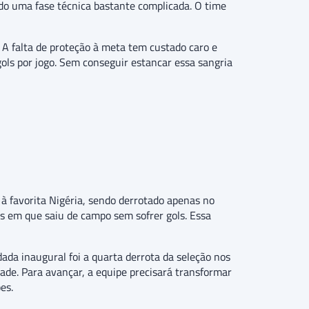
ndo uma fase técnica bastante complicada. O time
A falta de proteção à meta tem custado caro e
ols por jogo. Sem conseguir estancar essa sangria
à favorita Nigéria, sendo derrotado apenas no
es em que saiu de campo sem sofrer gols. Essa
ada inaugural foi a quarta derrota da seleção nos
dade. Para avançar, a equipe precisará transformar
es.