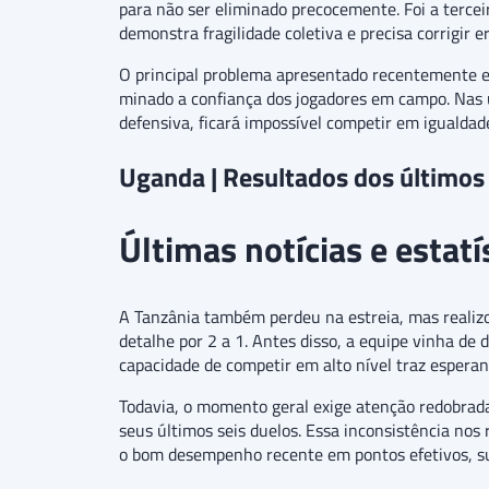
para não ser eliminado precocemente. Foi a tercei
demonstra fragilidade coletiva e precisa corrigir 
O principal problema apresentado recentemente e
minado a confiança dos jogadores em campo. Nas ú
defensiva, ficará impossível competir em igualdad
Uganda | Resultados dos últimos
Últimas notícias e estatí
A Tanzânia também perdeu na estreia, mas realizo
detalhe por 2 a 1. Antes disso, a equipe vinha de
capacidade de competir em alto nível traz esperanç
Todavia, o momento geral exige atenção redobrada
seus últimos seis duelos. Essa inconsistência nos
o bom desempenho recente em pontos efetivos, su