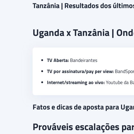
Tanzânia | Resultados dos último
Uganda x Tanzânia | Onde
TV Aberta:
Bandeirantes
TV por assinatura/pay per view:
BandSpor
Internet/streaming ao vivo:
Youtube da B
Fatos e dicas de aposta para Uga
Prováveis escalações pa