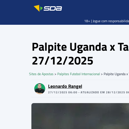
18+ | Jogue com responsabilida
Palpite Uganda x T
27/12/2025
Sites de Apostas
>
Palpites Futebol Internacional
>
Palpite Uganda x
Leonardo Rangel
27/12/2025 06:00 - ATUALIZADO EM 28/12/2025 0