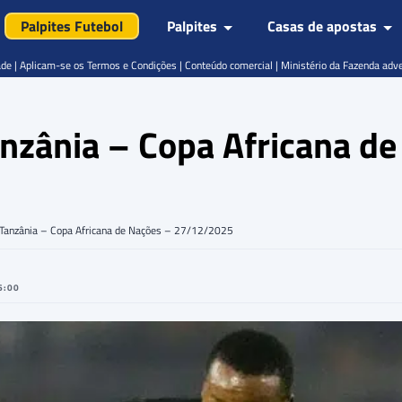
Palpites Futebol
Palpites
Casas de apostas
de | Aplicam-se os Termos e Condições | Conteúdo comercial | Ministério da Fazenda adv
anzânia – Copa Africana d
 Tanzânia – Copa Africana de Nações – 27/12/2025
6:00