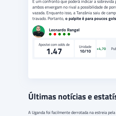
É um confronto que poderá indicar a sobrevida 
ambos enxergam no rival a possibilidade de pon
vazada. Enquanto isso, a Tanzânia saiu de campo
travado. Portanto,
o palpite é para poucos gols
Leonardo Rangel
Apostei com odds de
Unidade
1.47
+4,70
Pu
10/10
Últimas notícias e estat
A Uganda foi facilmente derrotada na estreia pela