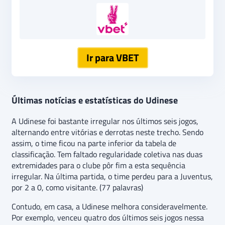
Ir para VBET
Últimas notícias e estatísticas do Udinese
A Udinese foi bastante irregular nos últimos seis jogos,
alternando entre vitórias e derrotas neste trecho. Sendo
assim, o time ficou na parte inferior da tabela de
classificação. Tem faltado regularidade coletiva nas duas
extremidades para o clube pôr fim a esta sequência
irregular. Na última partida, o time perdeu para a Juventus,
por 2 a 0, como visitante. (77 palavras)
Contudo, em casa, a Udinese melhora consideravelmente.
Por exemplo, venceu quatro dos últimos seis jogos nessa