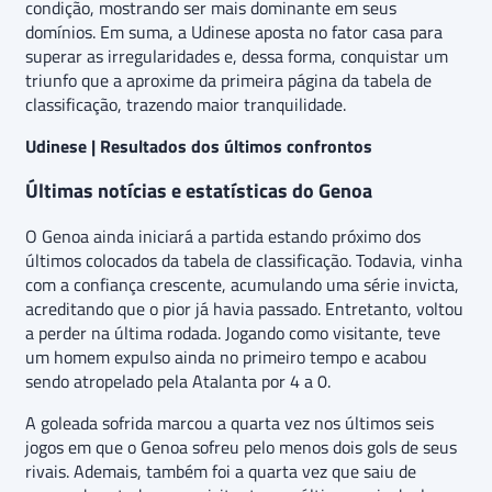
condição, mostrando ser mais dominante em seus
domínios. Em suma, a Udinese aposta no fator casa para
superar as irregularidades e, dessa forma, conquistar um
triunfo que a aproxime da primeira página da tabela de
classificação, trazendo maior tranquilidade.
Udinese | Resultados dos últimos confrontos
Últimas notícias e estatísticas do Genoa
O Genoa ainda iniciará a partida estando próximo dos
últimos colocados da tabela de classificação. Todavia, vinha
com a confiança crescente, acumulando uma série invicta,
acreditando que o pior já havia passado. Entretanto, voltou
a perder na última rodada. Jogando como visitante, teve
um homem expulso ainda no primeiro tempo e acabou
sendo atropelado pela Atalanta por 4 a 0.
A goleada sofrida marcou a quarta vez nos últimos seis
jogos em que o Genoa sofreu pelo menos dois gols de seus
rivais. Ademais, também foi a quarta vez que saiu de