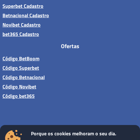
Superbet Cadastro
Betnacional Cadastro
Novibet Cadastro
bet365 Cadastro
Ofertas
Código BetBoom
Código Superbet
Código Betnacional
Código Novibet
Código bet365
Porque os cookies melhoram o seu dia.
Sites de apostas - Todos os direitos reservados