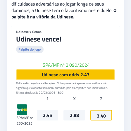
dificuldades adversárias ao jogar longe de seus
domínios, a Udinese tem o favoritismo neste duelo.
O
palpite é na vitória da Udinese.
Udinese x Genoa
Udinese vence!
Palpite do jogo
SPA/MF nº 2.090/2024
Superbet
Udinese com odds 2.47
Odds estão sujeitos a alterações. Note que esta é apenas uma análise e não
significa que a aposta será bem-sucedida, pois os esportes são imprevisíveis.
Última atualização
20/03/2026 13:00
1
X
2
2.45
2.88
3.40
SPA/MF nº
250/2025