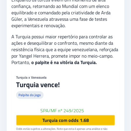
confiança, retornando ao Mundial com um elenco
equilibrado e comandado pela criatividade de Arda
Güler, a Venezuela atravessa uma fase de testes
experimentais e renovação.
A Turquia possui maior repertório para controlar as
ações e desequilibrar o confronto, mesmo diante da
resistência física que a equipe venezuelana, reforçada
por Yangel Herrera, promete impor no meio-campo.
Portanto,
o palpite é na vitória da Turquia.
Turquia x Venezuela
Turquia vence!
Palpite do jogo
SPA/MF nº 249/2025
Novibet
Turquia com odds 1.68
Odds estão sujeitos a alterações. Note que esta é apenas uma análise e não