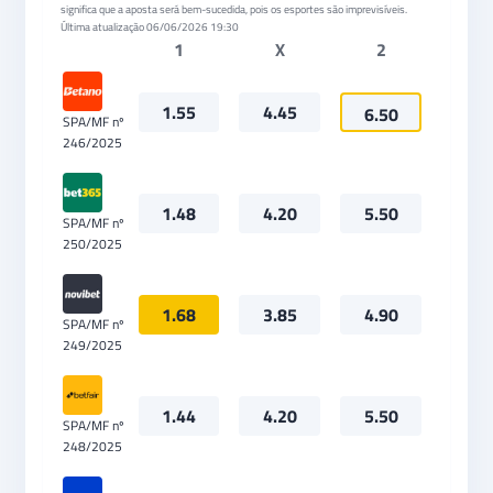
significa que a aposta será bem-sucedida, pois os esportes são imprevisíveis.
Última atualização
06/06/2026 19:30
1
X
2
1.55
4.45
6.50
SPA/MF nº
246/2025
1.48
4.20
5.50
SPA/MF nº
250/2025
1.68
3.85
4.90
SPA/MF nº
249/2025
1.44
4.20
5.50
SPA/MF nº
248/2025