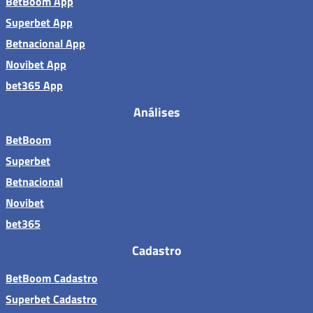
BetBoom App
Superbet App
Betnacional App
Novibet App
bet365 App
Análises
BetBoom
Superbet
Betnacional
Novibet
bet365
Cadastro
BetBoom Cadastro
Superbet Cadastro