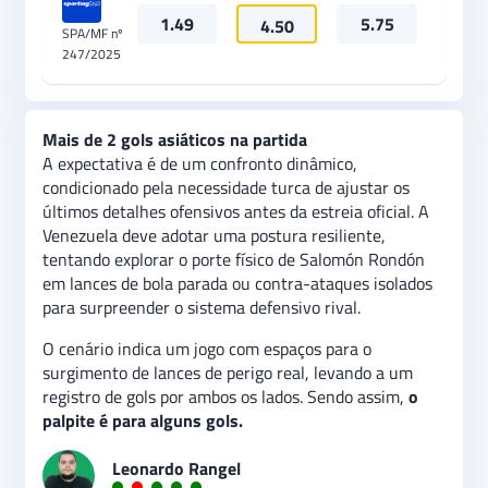
1.49
5.75
4.50
SPA/MF nº
247/2025
Mais de 2 gols asiáticos na partida
A expectativa é de um confronto dinâmico,
condicionado pela necessidade turca de ajustar os
últimos detalhes ofensivos antes da estreia oficial. A
Venezuela deve adotar uma postura resiliente,
tentando explorar o porte físico de Salomón Rondón
em lances de bola parada ou contra-ataques isolados
para surpreender o sistema defensivo rival.
O cenário indica um jogo com espaços para o
surgimento de lances de perigo real, levando a um
registro de gols por ambos os lados. Sendo assim,
o
palpite é para alguns gols.
Leonardo Rangel