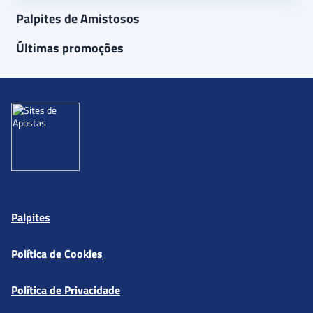
Palpites de Amistosos
Últimas promoções
Palpites
Política de Cookies
Política de Privacidade