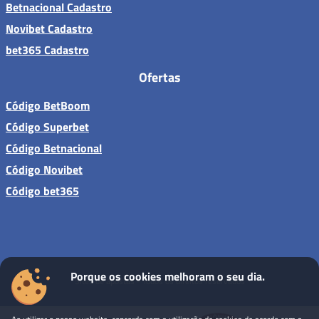
Betnacional Cadastro
Novibet Cadastro
bet365 Cadastro
Ofertas
Código BetBoom
Código Superbet
Código Betnacional
Código Novibet
Código bet365
Porque os cookies melhoram o seu dia.
Sites de apostas - Todos os direitos reservados