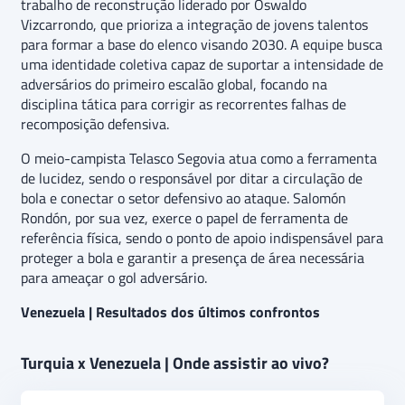
trabalho de reconstrução liderado por Oswaldo
Vizcarrondo, que prioriza a integração de jovens talentos
para formar a base do elenco visando 2030. A equipe busca
uma identidade coletiva capaz de suportar a intensidade de
adversários do primeiro escalão global, focando na
disciplina tática para corrigir as recorrentes falhas de
recomposição defensiva.
O meio-campista Telasco Segovia atua como a ferramenta
de lucidez, sendo o responsável por ditar a circulação de
bola e conectar o setor defensivo ao ataque. Salomón
Rondón, por sua vez, exerce o papel de ferramenta de
referência física, sendo o ponto de apoio indispensável para
proteger a bola e garantir a presença de área necessária
para ameaçar o gol adversário.
Venezuela | Resultados dos últimos confrontos
Turquia x Venezuela | Onde assistir ao vivo?