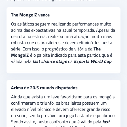
Stage
da
Esports World Cup
.
Após perderem suas
respectivas rodadas de abertura,
The MongolZ e
The MongolZ vence
MIBR
se enfrentam em fase da competição que
quem perder estará eliminado, enquanto o vencedor
Os asiáticos seguem realizando performances muito
segue na briga pela última vaga nos playoffs.
O
acima das expectativas na atual temporada. Apesar da
palpite é de vitória da
The Mongolz,
que
derrota na estreia, realizou uma atuação muito mais
indiscutivelmente tem feito performances mais
robusta que os brasileiros e devem eliminá-los nesta
sólidas que os brasileiros no cenário do ‘Tier S’.
série. Com isso, o prognóstico de vitória da
The
Também é esperado um jogo equilibrado, indicando
MongolZ
é o palpite indicado para esta partida que é
uma aposta extra no mercado
“Acima de 20.5
válida pela
last chance stage
da
Esports World Cup
.
rounds disputados”
.
Acima de 20.5 rounds disputados
Ainda que exista um leve favoritismo para os mongóis
confirmarem o triunfo, os brasileiros possuem um
elevado nível técnico e devem oferecer grande risco
na série, sendo provável um jogo bastante equilibrado.
Sendo assim, neste confronto que é válido pela
last