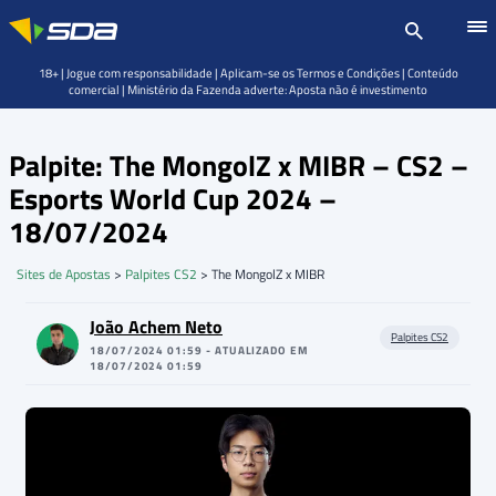
18+ | Jogue com responsabilidade | Aplicam-se os Termos e Condições | Conteúdo
comercial | Ministério da Fazenda adverte: Aposta não é investimento
Palpite: The MongolZ x MIBR – CS2 –
Esports World Cup 2024 –
18/07/2024
Sites de Apostas
>
Palpites CS2
>
The MongolZ x MIBR
João Achem Neto
Palpites CS2
18/07/2024 01:59 - ATUALIZADO EM
18/07/2024 01:59