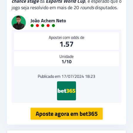
chance stage
da
Esports World Cup
, é esperado que o
jogo seja resolvido em mais de 20
rounds
disputados.
João Achem Neto
Apostei com odds de
1.57
Unidade
1/10
Publicado em 17/07/2024 18:23
Aposte agora em bet365