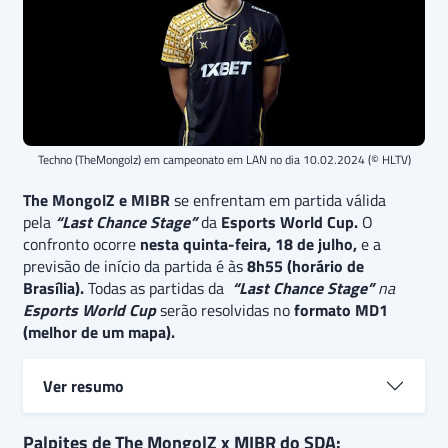
Techno (TheMongolz) em campeonato em LAN no dia 10.02.2024 (© HLTV)
The MongolZ e MIBR
se enfrentam em partida válida
pela
“
Last Chance Stage”
da
Esports World Cup.
O
confronto ocorre
nesta quinta-feira, 18 de julho,
e a
previsão de início da partida é às
8h55 (horário de
Brasília).
Todas as partidas da
“Last Chance Stage”
na
Esports World Cup
serão resolvidas no
formato MD1
(melhor de um mapa).
Ver resumo
The MongolZ e MIBR
se enfrentam
na
Last Chance
Palpites de The MongolZ x MIBR do SDA: